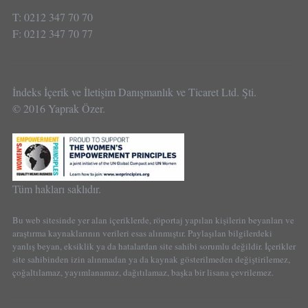
T: 0212 347 70 70
F: 0212 347 70 77
İndeks İçerik ve İletişim Danışmanlık ve Ticaret Ltd. Şti.
© 2016 Yaprak Özer.
Tüm hakları saklıdır.
Bu web sitesinde yer alan içeriklerde, röportaj yapılan kişilerin beyanları ve
araştırma kaynaklarının verileri esas alınmıştır. Paylaşılan bilgilerdeki
yanlış beyan, eksiklik ya da hatalardan site sahibi sorumlu değildir. İçerikler
site sahibinden izin alınmadan ya da kaynak gösterilmeden değiştirilemez,
çoğaltılamaz, yayımlanamaz, dağıtılamaz, başka bir lisana çevrilemez.