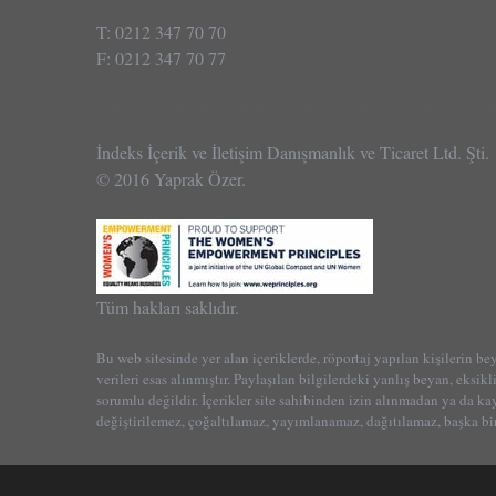
T: 0212 347 70 70
F: 0212 347 70 77
İndeks İçerik ve İletişim Danışmanlık ve Ticaret Ltd. Şti.
© 2016 Yaprak Özer.
Tüm hakları saklıdır.
Bu web sitesinde yer alan içeriklerde, röportaj yapılan kişilerin be
verileri esas alınmıştır. Paylaşılan bilgilerdeki yanlış beyan, eksikl
sorumlu değildir. İçerikler site sahibinden izin alınmadan ya da k
değiştirilemez, çoğaltılamaz, yayımlanamaz, dağıtılamaz, başka bir