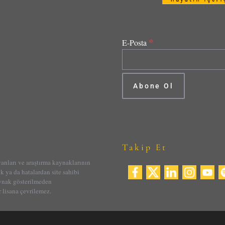
*
E-Posta
Takip Et
yanları ve araştırma kaynaklarının
ik ya da hatalardan site sahibi
aynak gösterilmeden
 lisana çevrilemez.