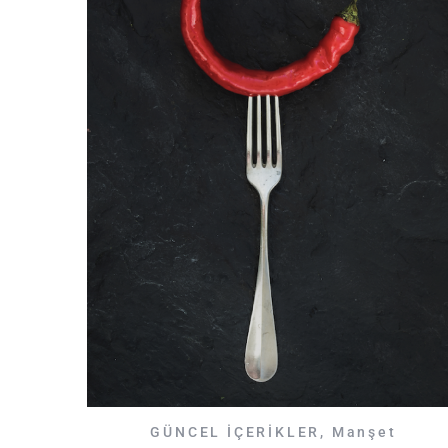
GÜNCEL İÇERİKLER
,
Manşet