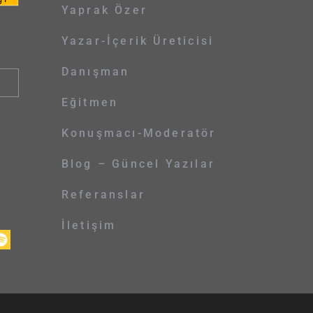
Yaprak Özer
Yazar-İçerik Üreticisi
Danışman
Eğitmen
Konuşmacı-Moderatör
Blog – Güncel Yazılar
Referanslar
İletişim