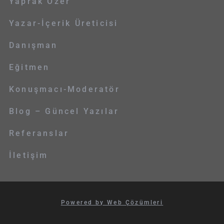
Yaprak Özer
Yazar-İçerik Üreticisi
Danışman
Eğitmen
Konuşmacı-Moderatör
Blog – Güncel Yazılar
Referanslar
İletişim
Powered by Web Çözümleri