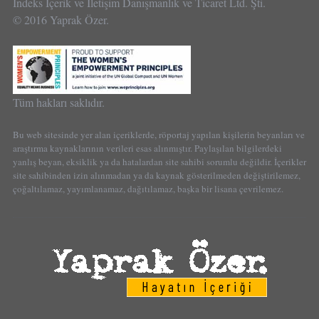
İndeks İçerik ve İletişim Danışmanlık ve Ticaret Ltd. Şti.
© 2016 Yaprak Özer.
Tüm hakları saklıdır.
Bu web sitesinde yer alan içeriklerde, röportaj yapılan kişilerin beyanları ve
araştırma kaynaklarının verileri esas alınmıştır. Paylaşılan bilgilerdeki
yanlış beyan, eksiklik ya da hatalardan site sahibi sorumlu değildir. İçerikler
site sahibinden izin alınmadan ya da kaynak gösterilmeden değiştirilemez,
çoğaltılamaz, yayımlanamaz, dağıtılamaz, başka bir lisana çevrilemez.