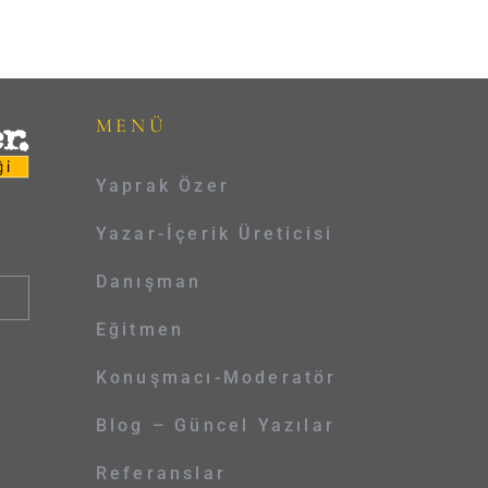
MENÜ
Yaprak Özer
Yazar-İçerik Üreticisi
Danışman
Eğitmen
Konuşmacı-Moderatör
Blog – Güncel Yazılar
Referanslar