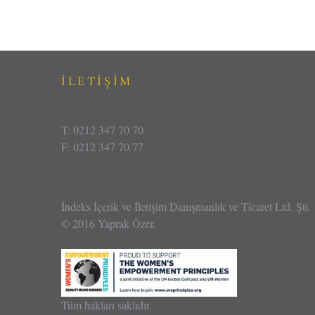
İLETİŞİM
T: 0212 347 70 70
F: 0212 347 70 77
İndeks İçerik ve İletişim Danışmanlık ve Ticaret Ltd. Şti.
© 2016 Yaprak Özer.
Tüm hakları saklıdır.