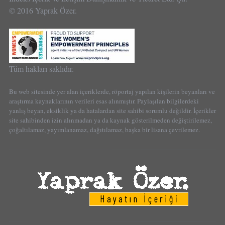
© 2016 Yaprak Özer.
Tüm hakları saklıdır.
Bu web sitesinde yer alan içeriklerde, röportaj yapılan kişilerin beyanları ve
araştırma kaynaklarının verileri esas alınmıştır. Paylaşılan bilgilerdeki
yanlış beyan, eksiklik ya da hatalardan site sahibi sorumlu değildir. İçerikler
site sahibinden izin alınmadan ya da kaynak gösterilmeden değiştirilemez,
çoğaltılamaz, yayımlanamaz, dağıtılamaz, başka bir lisana çevrilemez.