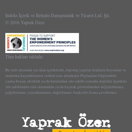
İndeks İçerik ve İletişim Danışmanlık ve Ticaret Ltd. Şti.
© 2016 Yaprak Özer.
Tüm hakları saklıdır.
Bu web sitesinde yer alan içeriklerde, röportaj yapılan kişilerin beyanları ve
araştırma kaynaklarının verileri esas alınmıştır. Paylaşılan bilgilerdeki
yanlış beyan, eksiklik ya da hatalardan site sahibi sorumlu değildir. İçerikler
site sahibinden izin alınmadan ya da kaynak gösterilmeden değiştirilemez,
çoğaltılamaz, yayımlanamaz, dağıtılamaz, başka bir lisana çevrilemez.