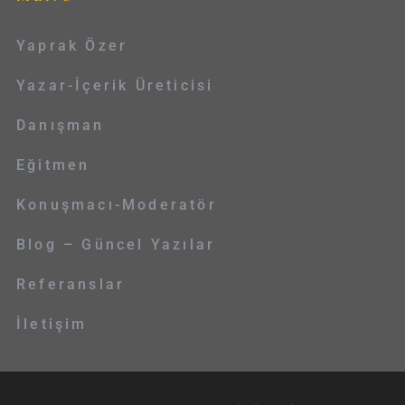
Yaprak Özer
Yazar-İçerik Üreticisi
Danışman
Eğitmen
Konuşmacı-Moderatör
Blog – Güncel Yazılar
Referanslar
İletişim