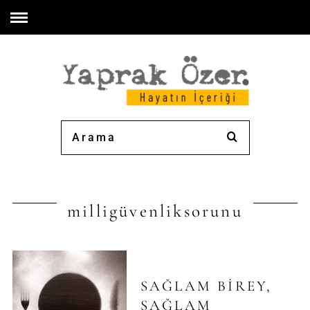
milligüvenliksorunu
SAĞLAM BIREY,
SAĞLAM