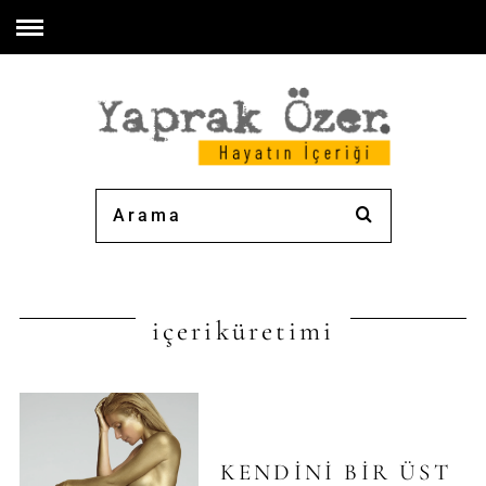
içeriküretimi
KENDINI BIR ÜST