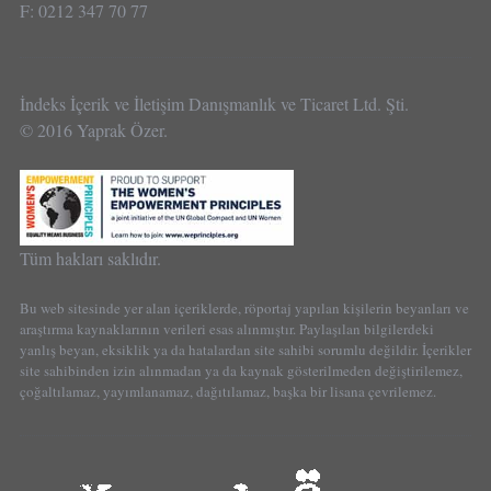
F: 0212 347 70 77
İndeks İçerik ve İletişim Danışmanlık ve Ticaret Ltd. Şti.
© 2016 Yaprak Özer.
Tüm hakları saklıdır.
Bu web sitesinde yer alan içeriklerde, röportaj yapılan kişilerin beyanları ve
araştırma kaynaklarının verileri esas alınmıştır. Paylaşılan bilgilerdeki
yanlış beyan, eksiklik ya da hatalardan site sahibi sorumlu değildir. İçerikler
site sahibinden izin alınmadan ya da kaynak gösterilmeden değiştirilemez,
çoğaltılamaz, yayımlanamaz, dağıtılamaz, başka bir lisana çevrilemez.