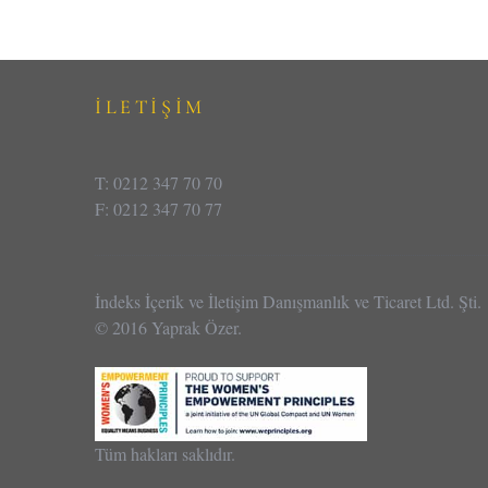
İLETİŞİM
T: 0212 347 70 70
F: 0212 347 70 77
İndeks İçerik ve İletişim Danışmanlık ve Ticaret Ltd. Şti.
© 2016 Yaprak Özer.
Tüm hakları saklıdır.