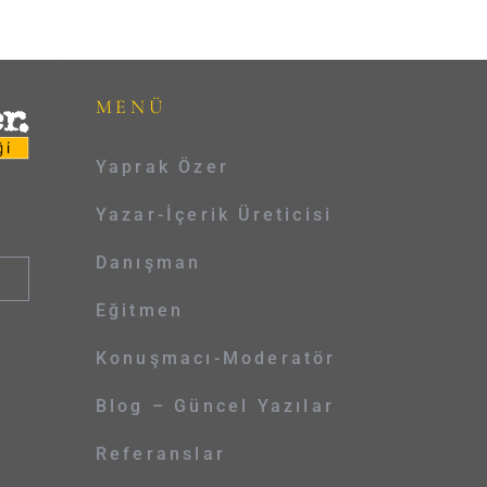
MENÜ
Yaprak Özer
Yazar-İçerik Üreticisi
Danışman
Eğitmen
Konuşmacı-Moderatör
Blog – Güncel Yazılar
Referanslar