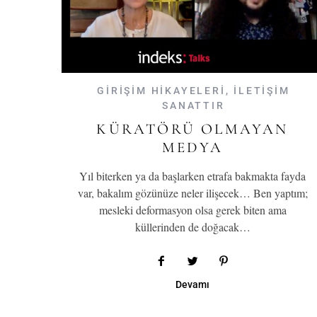
GİRİŞİM HİKAYELERİ
,
İLETİŞİM
SANATTIR
KÜRATÖRÜ OLMAYAN
MEDYA
Yıl biterken ya da başlarken etrafa bakmakta fayda
var, bakalım gözünüze neler ilişecek… Ben yaptım;
mesleki deformasyon olsa gerek biten ama
küllerinden de doğacak…
Devamı