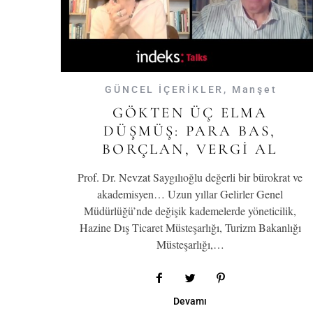
GÜNCEL İÇERİKLER
,
Manşet
GÖKTEN ÜÇ ELMA
DÜŞMÜŞ: PARA BAS,
BORÇLAN, VERGI AL
Prof. Dr. Nevzat Saygılıoğlu değerli bir bürokrat ve
akademisyen… Uzun yıllar Gelirler Genel
Müdürlüğü’nde değişik kademelerde yöneticilik,
Hazine Dış Ticaret Müsteşarlığı, Turizm Bakanlığı
Müsteşarlığı,…
Devamı