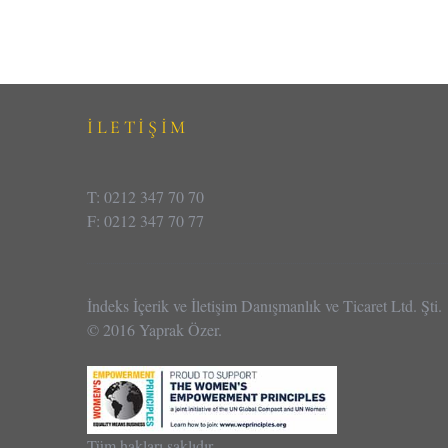
İLETİŞİM
T: 0212 347 70 70
F: 0212 347 70 77
İndeks İçerik ve İletişim Danışmanlık ve Ticaret Ltd. Şti.
© 2016 Yaprak Özer.
Tüm hakları saklıdır.