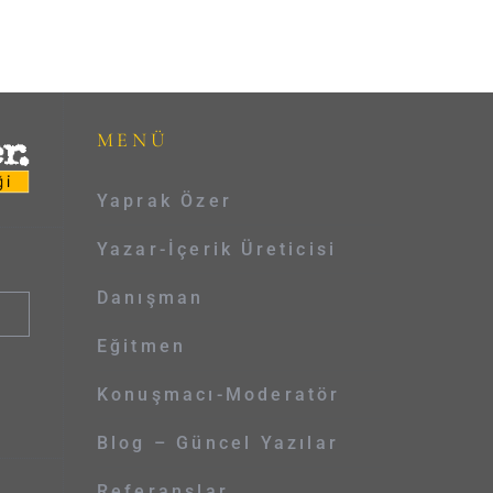
MENÜ
Yaprak Özer
Yazar-İçerik Üreticisi
Danışman
Eğitmen
Konuşmacı-Moderatör
Blog – Güncel Yazılar
Referanslar