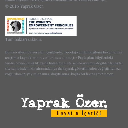
© 2016 Yaprak Özer.
Tüm hakları saklıdır.
Bu web sitesinde yer alan içeriklerde, röportaj yapılan kişilerin beyanları ve
araştırma kaynaklarının verileri esas alınmıştır. Paylaşılan bilgilerdeki
yanlış beyan, eksiklik ya da hatalardan site sahibi sorumlu değildir. İçerikler
site sahibinden izin alınmadan ya da kaynak gösterilmeden değiştirilemez,
çoğaltılamaz, yayımlanamaz, dağıtılamaz, başka bir lisana çevrilemez.