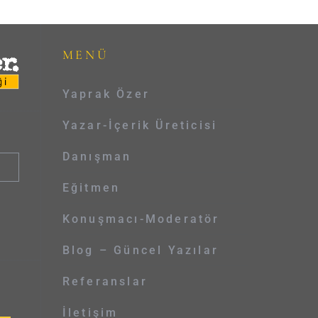
MENÜ
Yaprak Özer
Yazar-İçerik Üreticisi
Danışman
Eğitmen
Konuşmacı-Moderatör
Blog – Güncel Yazılar
Referanslar
İletişim