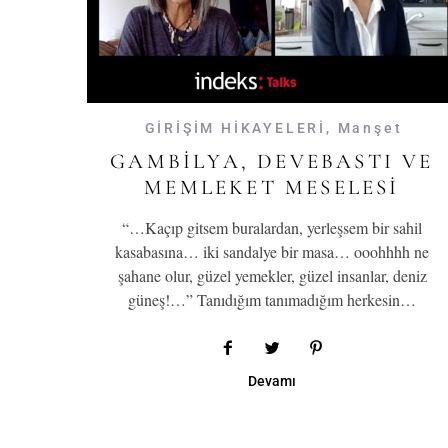
GİRİŞİM HİKAYELERİ
,
Manşet
GAMBILYA, DEVEBASTI VE
MEMLEKET MESELESI
“…Kaçıp gitsem buralardan, yerleşsem bir sahil
kasabasına… iki sandalye bir masa… ooohhhh ne
şahane olur, güzel yemekler, güzel insanlar, deniz
güneş!…” Tanıdığım tanımadığım herkesin…
Devamı