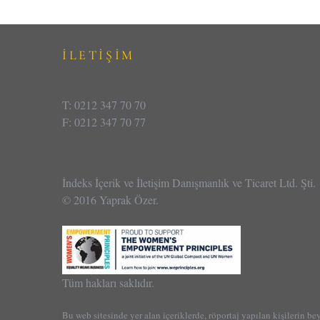
İLETİŞİM
T: 0212 347 70 70
F: 0212 347 70 77
İndeks İçerik ve İletişim Danışmanlık ve Ticaret Ltd. Şti.
© 2016 Yaprak Özer.
Tüm hakları saklıdır.
Bu web sitesinde yer alan içeriklerde, röportaj yapılan kişilerin be