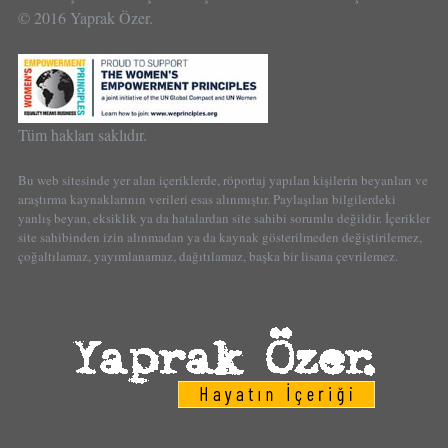
© 2016 Yaprak Özer.
Tüm hakları saklıdır.
Bu web sitesinde yer alan içeriklerde, röportaj yapılan kişilerin beyanları ve
araştırma kaynaklarının verileri esas alınmıştır. Paylaşılan bilgilerdeki
yanlış beyan, eksiklik ya da hatalardan site sahibi sorumlu değildir. İçerikler
site sahibinden izin alınmadan ya da kaynak gösterilmeden değiştirilemez,
çoğaltılamaz, yayımlanamaz, dağıtılamaz, başka bir lisana çevrilemez.