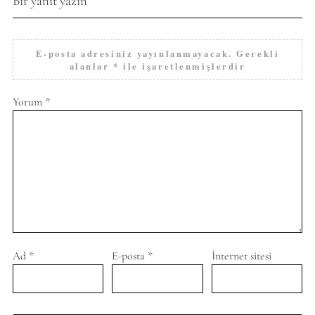
Bir yanıt yazın
E-posta adresiniz yayınlanmayacak.
Gerekli
alanlar
*
ile işaretlenmişlerdir
Yorum
*
Ad
*
E-posta
*
İnternet sitesi