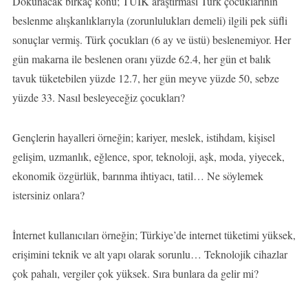
Dokunacak birkaç konu; TÜİK araştırması Türk çocuklarının
beslenme alışkanlıklarıyla (zorunlulukları demeli) ilgili pek süfli
sonuçlar vermiş. Türk çocukları (6 ay ve üstü) beslenemiyor. Her
gün makarna ile beslenen oranı yüzde 62.4, her gün et balık
tavuk tüketebilen yüzde 12.7, her gün meyve yüzde 50, sebze
yüzde 33. Nasıl besleyeceğiz çocukları?
Gençlerin hayalleri örneğin; kariyer, meslek, istihdam, kişisel
gelişim, uzmanlık, eğlence, spor, teknoloji, aşk, moda, yiyecek,
ekonomik özgürlük, barınma ihtiyacı, tatil… Ne söylemek
istersiniz onlara?
İnternet kullanıcıları örneğin; Türkiye’de internet tüketimi yüksek,
erişimini teknik ve alt yapı olarak sorunlu… Teknolojik cihazlar
çok pahalı, vergiler çok yüksek. Sıra bunlara da gelir mi?