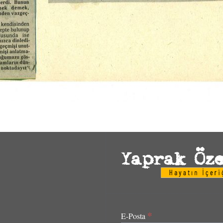
*
E-Posta