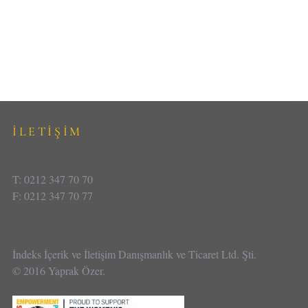
İLETİŞİM
T: 0212 347 70 70
F: 0212 347 70 77
İndeks İçerik ve İletişim Danışmanlık ve Ticaret Ltd. Şti.
© 2016 Yaprak Özer.