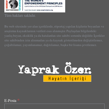
Tüm hakları saklıdır.
Bu web sitesinde yer alan içeriklerde, röportaj yapılan kişilerin beyanları ve
araştırma kaynaklarının verileri esas alınmıştır. Paylaşılan bilgilerdeki
yanlış beyan, eksiklik ya da hatalardan site sahibi sorumlu değildir. İçerikler
site sahibinden izin alınmadan ya da kaynak gösterilmeden değiştirilemez,
çoğaltılamaz, yayımlanamaz, dağıtılamaz, başka bir lisana çevrilemez.
*
E-Posta