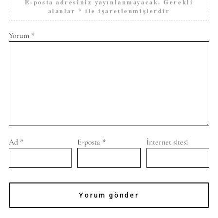
E-posta adresiniz yayınlanmayacak.
Gerekli
alanlar
*
ile işaretlenmişlerdir
Yorum
*
Ad
*
E-posta
*
İnternet sitesi