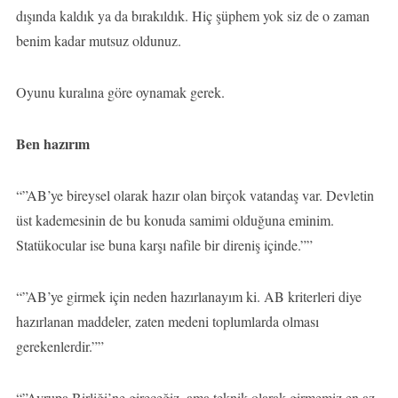
dışında kaldık ya da bırakıldık. Hiç şüphem yok siz de o zaman
benim kadar mutsuz oldunuz.
Oyunu kuralına göre oynamak gerek.
Ben hazırım
“”AB’ye bireysel olarak hazır olan birçok vatandaş var. Devletin
üst kademesinin de bu konuda samimi olduğuna eminim.
Statükocular ise buna karşı nafile bir direniş içinde.””
“”AB’ye girmek için neden hazırlanayım ki. AB kriterleri diye
hazırlanan maddeler, zaten medeni toplumlarda olması
gerekenlerdir.””
“”Avrupa Birliği’ne gireceğiz, ama teknik olarak girmemiz en az