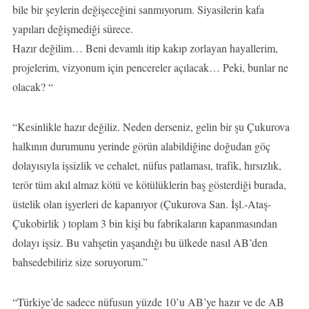
bile bir şeylerin değişeceğini sanmıyorum. Siyasilerin kafa
yapıları değişmediği sürece.
Hazır değilim… Beni devamlı itip kakıp zorlayan hayallerim,
projelerim, vizyonum için pencereler açılacak… Peki, bunlar ne
olacak? “
“Kesinlikle hazır değiliz. Neden derseniz, gelin bir şu Çukurova
halkının durumunu yerinde görün alabildiğine doğudan göç
dolayısıyla işsizlik ve cehalet, nüfus patlaması, trafik, hırsızlık,
terör tüm akıl almaz kötü ve kötülüklerin baş gösterdiği burada,
üstelik olan işyerleri de kapanıyor (Çukurova San. İşl.-Ataş-
Çukobirlik ) toplam 3 bin kişi bu fabrikaların kapanmasından
dolayı işsiz. Bu vahşetin yaşandığı bu ülkede nasıl AB’den
bahsedebiliriz size soruyorum.”
“Türkiye’de sadece nüfusun yüzde 10’u AB’ye hazır ve de AB