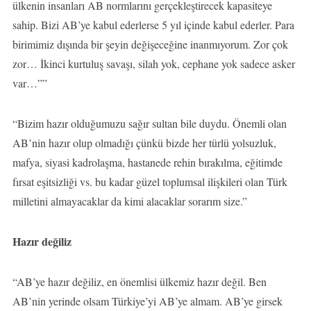
ülkenin insanları AB normlarını gerçekleştirecek kapasiteye
sahip. Bizi AB’ye kabul ederlerse 5 yıl içinde kabul ederler. Para
birimimiz dışında bir şeyin değişeceğine inanmıyorum. Zor çok
zor… İkinci kurtuluş savaşı, silah yok, cephane yok sadece asker
var…””
“Bizim hazır olduğumuzu sağır sultan bile duydu. Önemli olan
AB’nin hazır olup olmadığı çünkü bizde her türlü yolsuzluk,
mafya, siyasi kadrolaşma, hastanede rehin bırakılma, eğitimde
fırsat eşitsizliği vs. bu kadar güzel toplumsal ilişkileri olan Türk
milletini almayacaklar da kimi alacaklar sorarım size.”
Hazır değiliz
“AB’ye hazır değiliz, en önemlisi ülkemiz hazır değil. Ben
AB’nin yerinde olsam Türkiye’yi AB’ye almam. AB’ye girsek