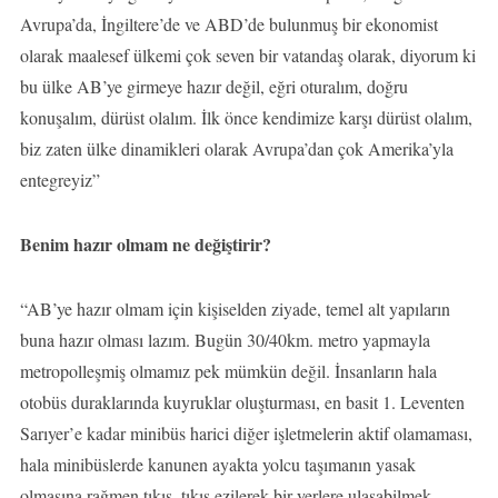
Avrupa’da, İngiltere’de ve ABD’de bulunmuş bir ekonomist
olarak maalesef ülkemi çok seven bir vatandaş olarak, diyorum ki
bu ülke AB’ye girmeye hazır değil, eğri oturalım, doğru
konuşalım, dürüst olalım. İlk önce kendimize karşı dürüst olalım,
biz zaten ülke dinamikleri olarak Avrupa’dan çok Amerika’yla
entegreyiz”
Benim hazır olmam ne değiştirir?
“AB’ye hazır olmam için kişiselden ziyade, temel alt yapıların
buna hazır olması lazım. Bugün 30/40km. metro yapmayla
metropolleşmiş olmamız pek mümkün değil. İnsanların hala
otobüs duraklarında kuyruklar oluşturması, en basit 1. Leventen
Sarıyer’e kadar minibüs harici diğer işletmelerin aktif olamaması,
hala minibüslerde kanunen ayakta yolcu taşımanın yasak
olmasına rağmen tıkış, tıkış ezilerek bir yerlere ulaşabilmek…