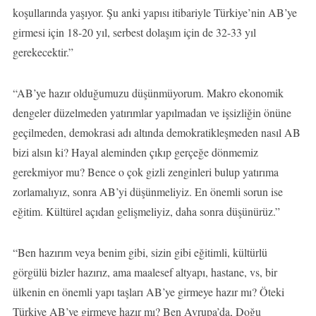
koşullarında yaşıyor. Şu anki yapısı itibariyle Türkiye’nin AB’ye
girmesi için 18-20 yıl, serbest dolaşım için de 32-33 yıl
gerekecektir.”
“AB’ye hazır olduğumuzu düşünmüyorum. Makro ekonomik
dengeler düzelmeden yatırımlar yapılmadan ve işsizliğin önüne
geçilmeden, demokrasi adı altında demokratikleşmeden nasıl AB
bizi alsın ki? Hayal aleminden çıkıp gerçeğe dönmemiz
gerekmiyor mu? Bence o çok gizli zenginleri bulup yatırıma
zorlamalıyız, sonra AB’yi düşünmeliyiz. En önemli sorun ise
eğitim. Kültürel açıdan gelişmeliyiz, daha sonra düşünürüz.”
“Ben hazırım veya benim gibi, sizin gibi eğitimli, kültürlü
görgülü bizler hazırız, ama maalesef altyapı, hastane, vs, bir
ülkenin en önemli yapı taşları AB’ye girmeye hazır mı? Öteki
Türkiye AB’ye girmeye hazır mı? Ben Avrupa’da, Doğu