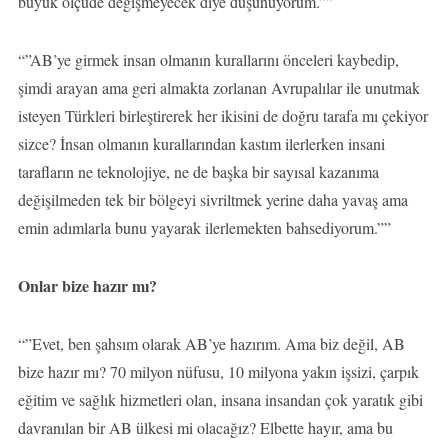
büyük ölçüde değişmeyecek diye düşünüyorum.””
“”AB’ye girmek insan olmanın kurallarını önceleri kaybedip,
şimdi arayan ama geri almakta zorlanan Avrupalılar ile unutmak
isteyen Türkleri birleştirerek her ikisini de doğru tarafa mı çekiyor
sizce? İnsan olmanın kurallarından kastım ilerlerken insani
tarafların ne teknolojiye, ne de başka bir sayısal kazanıma
değişilmeden tek bir bölgeyi sivriltmek yerine daha yavaş ama
emin adımlarla bunu yayarak ilerlemekten bahsediyorum.””
Onlar bize hazır mı?
“”Evet, ben şahsım olarak AB’ye hazırım. Ama biz değil, AB
bize hazır mı? 70 milyon nüfusu, 10 milyona yakın işsizi, çarpık
eğitim ve sağlık hizmetleri olan, insana insandan çok yaratık gibi
davranılan bir AB ülkesi mi olacağız? Elbette hayır, ama bu