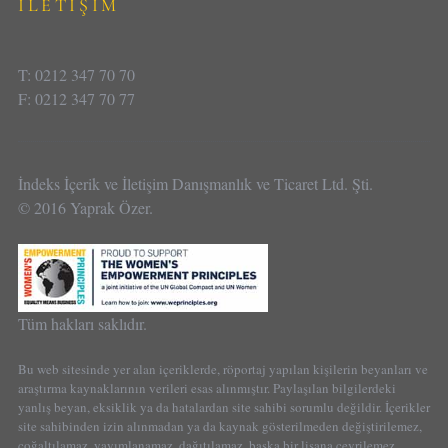
İLETİŞİM
T: 0212 347 70 70
F: 0212 347 70 77
İndeks İçerik ve İletişim Danışmanlık ve Ticaret Ltd. Şti.
© 2016 Yaprak Özer.
Tüm hakları saklıdır.
Bu web sitesinde yer alan içeriklerde, röportaj yapılan kişilerin beyanları ve
araştırma kaynaklarının verileri esas alınmıştır. Paylaşılan bilgilerdeki
yanlış beyan, eksiklik ya da hatalardan site sahibi sorumlu değildir. İçerikler
site sahibinden izin alınmadan ya da kaynak gösterilmeden değiştirilemez,
çoğaltılamaz, yayımlanamaz, dağıtılamaz, başka bir lisana çevrilemez.