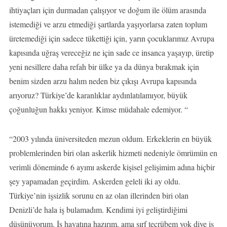
ihtiyaçları için durmadan çalışıyor ve doğum ile ölüm arasında
istemediği ve arzu etmediği şartlarda yaşıyorlarsa zaten toplum
üretemediği için sadece tükettiği için, yarın çocuklarımız Avrupa
kapısında uğraş vereceğiz ne için sade ce insanca yaşayıp, üretip
yeni nesillere daha refah bir ülke ya da dünya bırakmak için
benim sizden arzu halım neden biz çıkışı Avrupa kapısında
arıyoruz? Türkiye’de karanlıklar aydınlatılamıyor, büyük
çoğunluğun hakkı yeniyor. Kimse müdahale edemiyor. “
“2003 yılında üniversiteden mezun oldum. Erkeklerin en büyük
problemlerinden biri olan askerlik hizmeti nedeniyle ömrümün en
verimli döneminde 6 ayımı askerde kişisel gelişimim adına hiçbir
şey yapamadan geçirdim. Askerden geleli iki ay oldu.
Türkiye’nin işsizlik sorunu en az olan illerinden biri olan
Denizli’de hala iş bulamadım. Kendimi iyi geliştirdiğimi
düşünüyorum. İş hayatına hazırım, ama sırf tecrübem yok diye iş