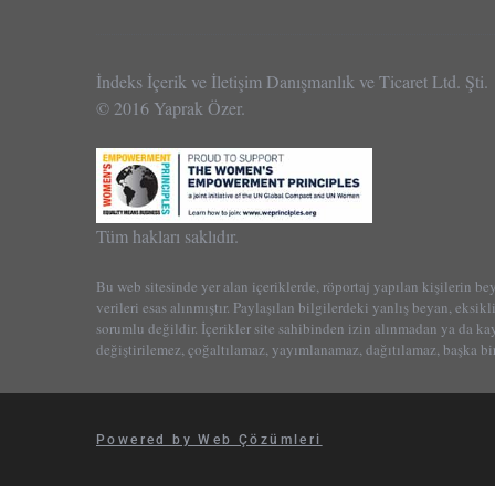
İndeks İçerik ve İletişim Danışmanlık ve Ticaret Ltd. Şti.
© 2016 Yaprak Özer.
Tüm hakları saklıdır.
Bu web sitesinde yer alan içeriklerde, röportaj yapılan kişilerin be
verileri esas alınmıştır. Paylaşılan bilgilerdeki yanlış beyan, eksikl
sorumlu değildir. İçerikler site sahibinden izin alınmadan ya da k
değiştirilemez, çoğaltılamaz, yayımlanamaz, dağıtılamaz, başka bir
Powered by Web Çözümleri