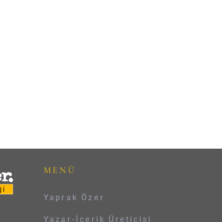
MENÜ
Yaprak Özer
Yazar-İçerik Üreticisi