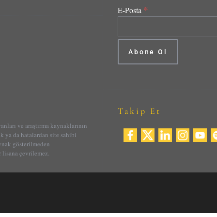
*
E-Posta
Takip Et
yanları ve araştırma kaynaklarının
ik ya da hatalardan site sahibi
aynak gösterilmeden
 lisana çevrilemez.