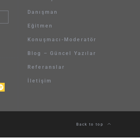
Danışman
Eğitmen
Konuşmacı-Moderatör
Blog – Güncel Yazılar
Referanslar
İletişim
Back to top