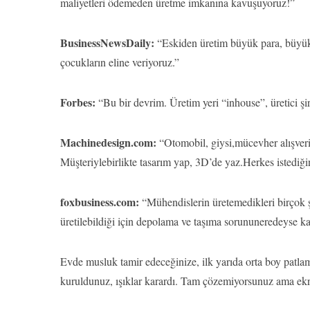
maliyetleri ödemeden üretme imkanına kavuşuyoruz!”
BusinessNewsDaily:
“Eskiden üretim büyük para, büyük 
çocukların eline veriyoruz.”
Forbes:
“Bu bir devrim. Üretim yeri “inhouse”, üretici şirk
Machinedesign.com:
“Otomobil, giysi,mücevher alışveriş
Müşteriylebirlikte tasarım yap, 3D’de yaz.Herkes istediğ
foxbusiness.com:
“Mühendislerin üretemedikleri birçok 
üretilebildiği için depolama ve taşıma sorununeredeyse ka
Evde musluk tamir edeceğinize, ilk yarıda orta boy patlam
kuruldunuz, ışıklar karardı. Tam çözemiyorsunuz ama ekr