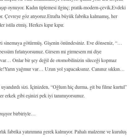
aşıp oynuyor. Kadın tiplemesi ilginç; pratik-modern-çevik,Evdeki
yor. Çevreye göz atıyoruz.Etrafta büyük fabrika kalmamış, her
 istila etmiş. Herkes kıpır kıpır.
z sizi sinemaya götürmüş. Gişenin önündesiniz. Eve dönseniz, “…
 tebessüm fırlatıyorsunuz. Girsem mi girmesem mi diye
var… Onlar bir şey değil de otomobilinizin sileceği kopmaz
ilde!Yarın yağmur var… Uzun yol yapacaksınız. Canınız sıkkın…
yandırdı sizi. İçinizden, “Oğlum hiç durma, git bu filme kurtul”
er erkek gibi eşinizi pek iyi tanımıyorsunuz.
pışıyor birbiriyle…
rlık fabrika yatırımına gerek kalmıyor. Pahalı malzeme ve kuruluş