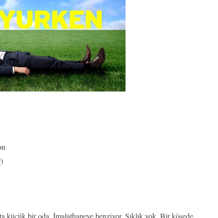
on
)
fta küçük bir oda. İmalathaneye benziyor. Şıklık yok. Bir köşede