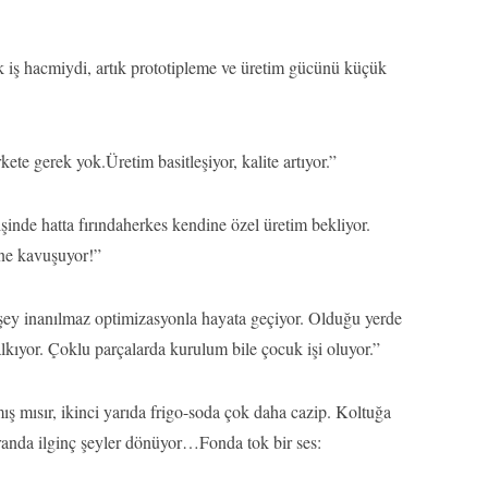
iş hacmiydi, artık prototipleme ve üretim gücünü küçük
ete gerek yok.Üretim basitleşiyor, kalite artıyor.”
inde hatta fırındaherkes kendine özel üretim bekliyor.
ine kavuşuyor!”
şey inanılmaz optimizasyonla hayata geçiyor. Olduğu yerde
lkıyor. Çoklu parçalarda kurulum bile çocuk işi oluyor.”
ış mısır, ikinci yarıda frigo-soda çok daha cazip. Koltuğa
anda ilginç şeyler dönüyor…Fonda tok bir ses: