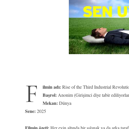
F
ilmin adı:
Rise of the Third Industrial Revoluti
Başrol:
Anonim (Girişimci diye tabir ediliyorlar
Mekan:
Dünya
Sene:
2025
Filmin özeti:
Her evin altında bir sığınak ya da arka tara