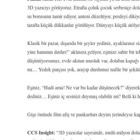
3D yazıcıyı görüyoruz. Etrafta çoluk çocuk serbestçe dol
su borusunu tamir ediyor, anteni düzeltiyor, perdeyi diki
tarafta küçük dükkanlar görülüyor. Dünyayı küçük atölyeler
Klasik bir pazar, dışarıda bir şeyler yediniz, ayaklarını
yine hanımın dırdırı!” aklınıza geliyor, eşinize sahte bir
düşünüyorsunuz, evde akıtan musluk var, dolabın kapağı 
mı… Yedek parçası yok, arayıp durdunuz nafile bir şek
Eşiniz, “Hadi ama! Ne var bu kadar düşünecek?” diyerek u
dediniz… Eşiniz iç sesinizi duymuş olabilir mi? Belli ki h
Gişe önünde film afiş ve pankartları deyim yerindeyse ka
CCS Insight:
“3D yazıcılar sayesinde, multi-milyon dola