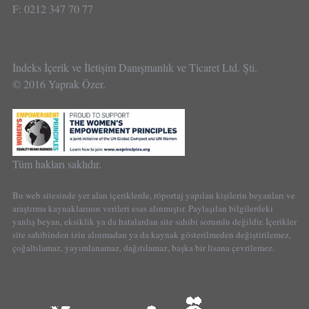
F: 0212 347 70 77
İndeks İçerik ve İletişim Danışmanlık ve Ticaret Ltd. Şti.
© 2016 Yaprak Özer.
Tüm hakları saklıdır.
Bu web sitesinde yer alan içeriklerde, röportaj yapılan kişilerin beyanları ve
araştırma kaynaklarının verileri esas alınmıştır. Paylaşılan bilgilerdeki
yanlış beyan, eksiklik ya da hatalardan site sahibi sorumlu değildir. İçerikler
site sahibinden izin alınmadan ya da kaynak gösterilmeden değiştirilemez,
çoğaltılamaz, yayımlanamaz, dağıtılamaz, başka bir lisana çevrilemez.