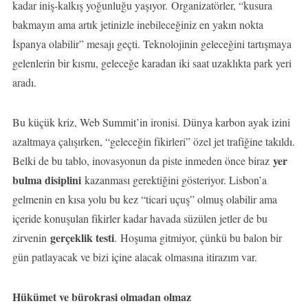
kadar iniş-kalkış yoğunluğu yaşıyor. Organizatörler, “kusura
bakmayın ama artık jetinizle inebileceğiniz en yakın nokta
İspanya olabilir” mesajı geçti. Teknolojinin geleceğini tartışmaya
gelenlerin bir kısmı, geleceğe karadan iki saat uzaklıkta park yeri
aradı.
Bu küçük kriz, Web Summit’in ironisi. Dünya karbon ayak izini
azaltmaya çalışırken, “geleceğin fikirleri” özel jet trafiğine takıldı.
yer
Belki de bu tablo, inovasyonun da piste inmeden önce biraz
bulma disiplini
kazanması gerektiğini gösteriyor. Lisbon’a
gelmenin en kısa yolu bu kez “ticari uçuş” olmuş olabilir ama
içeride konuşulan fikirler kadar havada süzülen jetler de bu
gerçeklik testi
zirvenin
. Hoşuma gitmiyor, çünkü bu balon bir
gün patlayacak ve bizi içine alacak olmasına itirazım var.
Hükümet ve bürokrasi olmadan olmaz