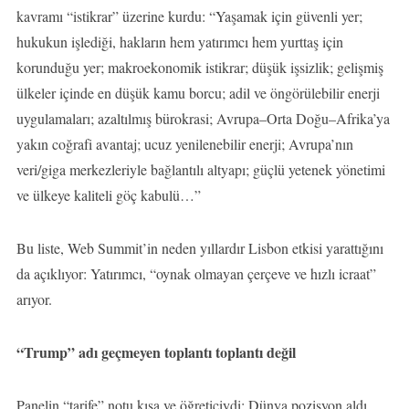
kavramı “istikrar” üzerine kurdu: “Yaşamak için güvenli yer;
hukukun işlediği, hakların hem yatırımcı hem yurttaş için
korunduğu yer; makroekonomik istikrar; düşük işsizlik; gelişmiş
ülkeler içinde en düşük kamu borcu; adil ve öngörülebilir enerji
uygulamaları; azaltılmış bürokrasi; Avrupa–Orta Doğu–Afrika’ya
yakın coğrafi avantaj; ucuz yenilenebilir enerji; Avrupa’nın
veri/giga merkezleriyle bağlantılı altyapı; güçlü yetenek yönetimi
ve ülkeye kaliteli göç kabulü…”
Bu liste, Web Summit’in neden yıllardır Lisbon etkisi yarattığını
da açıklıyor: Yatırımcı, “oynak olmayan çerçeve ve hızlı icraat”
arıyor.
“Trump” adı geçmeyen toplantı toplantı değil
Panelin “tarife” notu kısa ve öğreticiydi: Dünya pozisyon aldı.