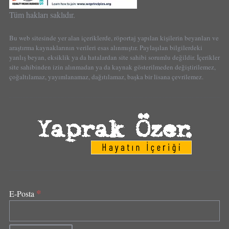
Tüm hakları saklıdır.
Bu web sitesinde yer alan içeriklerde, röportaj yapılan kişilerin beyanları ve
araştırma kaynaklarının verileri esas alınmıştır. Paylaşılan bilgilerdeki
yanlış beyan, eksiklik ya da hatalardan site sahibi sorumlu değildir. İçerikler
site sahibinden izin alınmadan ya da kaynak gösterilmeden değiştirilemez,
çoğaltılamaz, yayımlanamaz, dağıtılamaz, başka bir lisana çevrilemez.
*
E-Posta