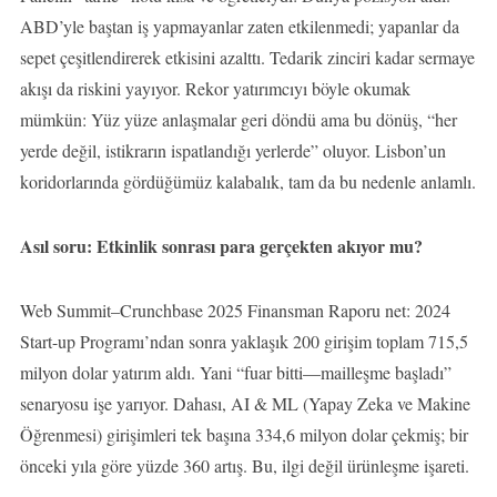
ABD’yle baştan iş yapmayanlar zaten etkilenmedi; yapanlar da
sepet çeşitlendirerek etkisini azalttı. Tedarik zinciri kadar sermaye
akışı da riskini yayıyor. Rekor yatırımcıyı böyle okumak
mümkün: Yüz yüze anlaşmalar geri döndü ama bu dönüş, “her
yerde değil, istikrarın ispatlandığı yerlerde” oluyor. Lisbon’un
koridorlarında gördüğümüz kalabalık, tam da bu nedenle anlamlı.
Asıl soru: Etkinlik sonrası para gerçekten akıyor mu?
Web Summit–Crunchbase 2025 Finansman Raporu net: 2024
Start-up Programı’ndan sonra yaklaşık 200 girişim toplam 715,5
milyon dolar yatırım aldı. Yani “fuar bitti—mailleşme başladı”
senaryosu işe yarıyor. Dahası, AI & ML (Yapay Zeka ve Makine
Öğrenmesi) girişimleri tek başına 334,6 milyon dolar çekmiş; bir
önceki yıla göre yüzde 360 artış. Bu, ilgi değil ürünleşme işareti.