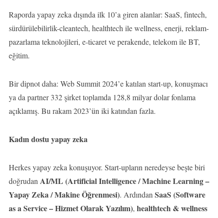
Raporda yapay zeka dışında ilk 10’a giren alanlar: SaaS, fintech,
sürdürülebilirlik-cleantech, healthtech ile wellness, enerji, reklam-
pazarlama teknolojileri, e-ticaret ve perakende, telekom ile BT,
eğitim.
Bir dipnot daha: Web Summit 2024’e katılan start-up, konuşmacı
ya da partner 332 şirket toplamda 128,8 milyar dolar fonlama
açıklamış. Bu rakam 2023’ün iki katından fazla.
Kadın dostu yapay zeka
Herkes yapay zeka konuşuyor. Start-upların neredeyse beşte biri
AI/ML (Artificial Intelligence / Machine Learning –
doğrudan
Yapay Zeka / Makine Öğrenmesi)
SaaS (Software
. Ardından
as a Service – Hizmet Olarak Yazılım)
healthtech & wellness
,