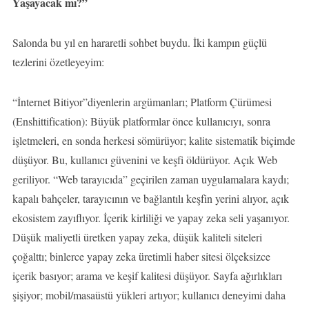
Yaşayacak mı?”
Salonda bu yıl en hararetli sohbet buydu. İki kampın güçlü
tezlerini özetleyeyim:
“İnternet Bitiyor”diyenlerin argümanları; Platform Çürümesi
(Enshittification): Büyük platformlar önce kullanıcıyı, sonra
işletmeleri, en sonda herkesi sömürüyor; kalite sistematik biçimde
düşüyor. Bu, kullanıcı güvenini ve keşfi öldürüyor. Açık Web
geriliyor. “Web tarayıcıda” geçirilen zaman uygulamalara kaydı;
kapalı bahçeler, tarayıcının ve bağlantılı keşfin yerini alıyor, açık
ekosistem zayıflıyor. İçerik kirliliği ve yapay zeka seli yaşanıyor.
Düşük maliyetli üretken yapay zeka, düşük kaliteli siteleri
çoğalttı; binlerce yapay zeka üretimli haber sitesi ölçeksizce
içerik basıyor; arama ve keşif kalitesi düşüyor. Sayfa ağırlıkları
şişiyor; mobil/masaüstü yükleri artıyor; kullanıcı deneyimi daha