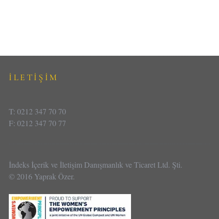
İLETİŞİM
T: 0212 347 70 70
F: 0212 347 70 77
İndeks İçerik ve İletişim Danışmanlık ve Ticaret Ltd. Şti.
© 2016 Yaprak Özer.