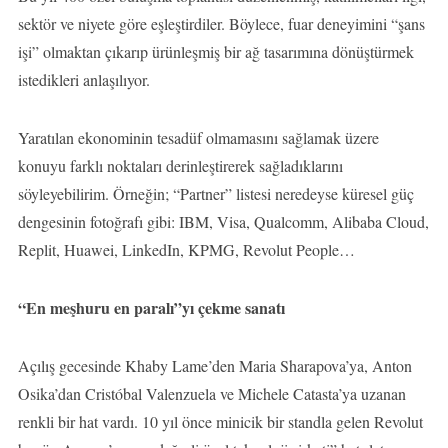
sektör ve niyete göre eşleştirdiler. Böylece, fuar deneyimini “şans
işi” olmaktan çıkarıp ürünleşmiş bir ağ tasarımına dönüştürmek
istedikleri anlaşılıyor.
Yaratılan ekonominin tesadüf olmamasını sağlamak üzere
konuyu farklı noktaları derinleştirerek sağladıklarını
söyleyebilirim. Örneğin; “Partner” listesi neredeyse küresel güç
dengesinin fotoğrafı gibi: IBM, Visa, Qualcomm, Alibaba Cloud,
Replit, Huawei, LinkedIn, KPMG, Revolut People…
“En meşhuru en paralı”yı çekme sanatı
Açılış gecesinde Khaby Lame’den Maria Sharapova’ya, Anton
Osika’dan Cristóbal Valenzuela ve Michele Catasta’ya uzanan
renkli bir hat vardı. 10 yıl önce minicik bir standla gelen Revolut