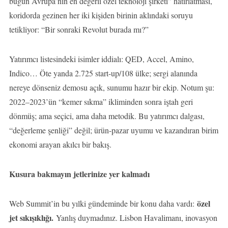
bugün Avrupa’nın en değerli özel teknoloji şirketi” hatırlatması,
koridorda gezinen her iki kişiden birinin aklındaki soruyu
tetikliyor: “Bir sonraki Revolut burada mı?”
Yatırımcı listesindeki isimler iddialı: QED, Accel, Amino,
Indico… Öte yanda 2.725 start-up/108 ülke; sergi alanında
nereye dönseniz demosu açık, sunumu hazır bir ekip. Notum şu:
2022–2023’ün “kemer sıkma” ikliminden sonra iştah geri
dönmüş; ama seçici, ama daha metodik. Bu yatırımcı dalgası,
“değerleme şenliği” değil; ürün-pazar uyumu ve kazandıran birim
ekonomi arayan akılcı bir bakış.
Kusura bakmayın jetlerinize yer kalmadı
özel
Web Summit’in bu yılki gündeminde bir konu daha vardı:
jet sıkışıklığı.
Yanlış duymadınız. Lisbon Havalimanı, inovasyon