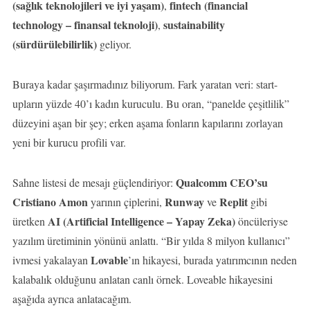
(sağlık teknolojileri ve iyi yaşam)
fintech (financial
,
technology – finansal teknoloji)
sustainability
,
(sürdürülebilirlik)
geliyor.
Buraya kadar şaşırmadınız biliyorum. Fark yaratan veri: start-
upların yüzde 40’ı kadın kuruculu. Bu oran, “panelde çeşitlilik”
düzeyini aşan bir şey; erken aşama fonların kapılarını zorlayan
yeni bir kurucu profili var.
Qualcomm CEO’su
Sahne listesi de mesajı güçlendiriyor:
Cristiano Amon
Runway
Replit
yarının çiplerini,
ve
gibi
AI (Artificial Intelligence – Yapay Zeka)
üretken
öncüleriyse
yazılım üretiminin yönünü anlattı. “Bir yılda 8 milyon kullanıcı”
Lovable
ivmesi yakalayan
’ın hikayesi, burada yatırımcının neden
kalabalık olduğunu anlatan canlı örnek. Loveable hikayesini
aşağıda ayrıca anlatacağım.