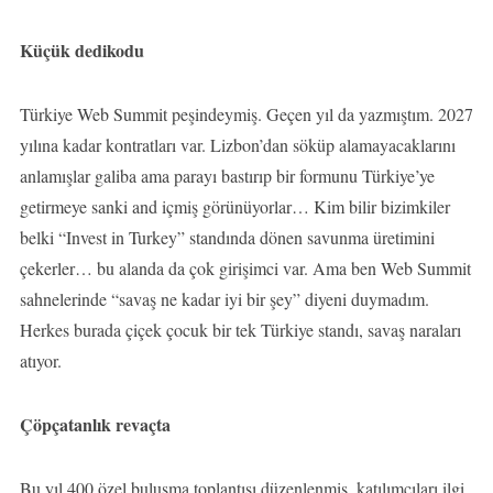
Küçük dedikodu
Türkiye Web Summit peşindeymiş. Geçen yıl da yazmıştım. 2027
yılına kadar kontratları var. Lizbon’dan söküp alamayacaklarını
anlamışlar galiba ama parayı bastırıp bir formunu Türkiye’ye
getirmeye sanki and içmiş görünüyorlar… Kim bilir bizimkiler
belki “Invest in Turkey” standında dönen savunma üretimini
çekerler… bu alanda da çok girişimci var. Ama ben Web Summit
sahnelerinde “savaş ne kadar iyi bir şey” diyeni duymadım.
Herkes burada çiçek çocuk bir tek Türkiye standı, savaş naraları
atıyor.
Çöpçatanlık revaçta
Bu yıl 400 özel buluşma toplantısı düzenlenmiş, katılımcıları ilgi,