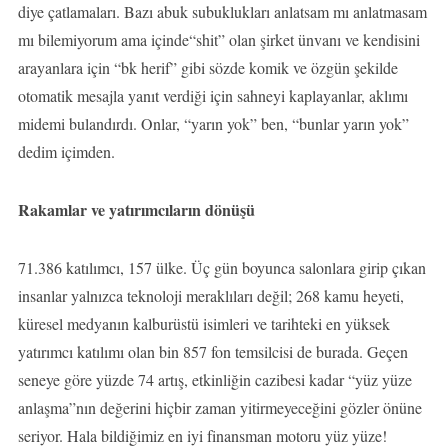
diye çatlamaları. Bazı abuk subuklukları anlatsam mı anlatmasam
mı bilemiyorum ama içinde“shit” olan şirket ünvanı ve kendisini
arayanlara için “bk herif” gibi sözde komik ve özgün şekilde
otomatik mesajla yanıt verdiği için sahneyi kaplayanlar, aklımı
midemi bulandırdı. Onlar, “yarın yok” ben, “bunlar yarın yok”
dedim içimden.
Rakamlar ve yatırımcıların dönüşü
71.386 katılımcı, 157 ülke. Üç gün boyunca salonlara girip çıkan
insanlar yalnızca teknoloji meraklıları değil; 268 kamu heyeti,
küresel medyanın kalburüstü isimleri ve tarihteki en yüksek
yatırımcı katılımı olan bin 857 fon temsilcisi de burada. Geçen
seneye göre yüzde 74 artış, etkinliğin cazibesi kadar “yüz yüze
anlaşma”nın değerini hiçbir zaman yitirmeyeceğini gözler önüne
seriyor. Hala bildiğimiz en iyi finansman motoru yüz yüze!