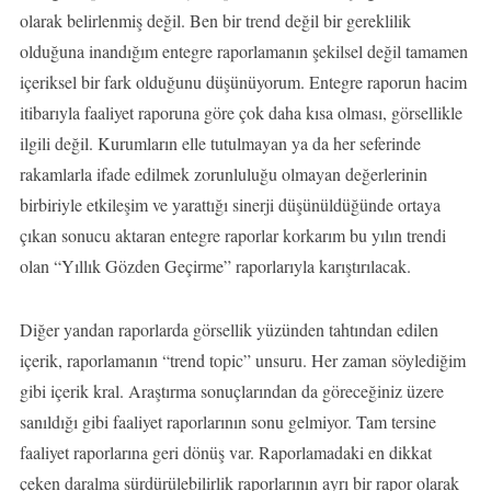
olarak belirlenmiş değil. Ben bir trend değil bir gereklilik
olduğuna inandığım entegre raporlamanın şekilsel değil tamamen
içeriksel bir fark olduğunu düşünüyorum. Entegre raporun hacim
itibarıyla faaliyet raporuna göre çok daha kısa olması, görsellikle
ilgili değil. Kurumların elle tutulmayan ya da her seferinde
rakamlarla ifade edilmek zorunluluğu olmayan değerlerinin
birbiriyle etkileşim ve yarattığı sinerji düşünüldüğünde ortaya
çıkan sonucu aktaran entegre raporlar korkarım bu yılın trendi
olan “Yıllık Gözden Geçirme” raporlarıyla karıştırılacak.
Diğer yandan raporlarda görsellik yüzünden tahtından edilen
içerik, raporlamanın “trend topic” unsuru. Her zaman söylediğim
gibi içerik kral. Araştırma sonuçlarından da göreceğiniz üzere
sanıldığı gibi faaliyet raporlarının sonu gelmiyor. Tam tersine
faaliyet raporlarına geri dönüş var. Raporlamadaki en dikkat
çeken daralma sürdürülebilirlik raporlarının ayrı bir rapor olarak