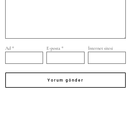
Ad
*
E-posta
*
İnternet sitesi