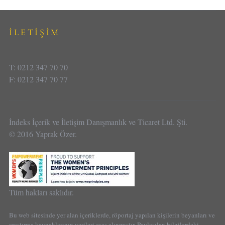
İLETİŞİM
T: 0212 347 70 70
F: 0212 347 70 77
İndeks İçerik ve İletişim Danışmanlık ve Ticaret Ltd. Şti.
© 2016 Yaprak Özer.
Tüm hakları saklıdır.
Bu web sitesinde yer alan içeriklerde, röportaj yapılan kişilerin beyanları ve
araştırma kaynaklarının verileri esas alınmıştır. Paylaşılan bilgilerdeki