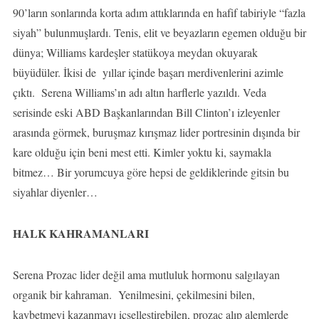
90’ların sonlarında korta adım attıklarında en hafif tabiriyle “fazla
siyah” bulunmuşlardı. Tenis, elit ve beyazların egemen olduğu bir
dünya; Williams kardeşler statükoya meydan okuyarak
büyüdüler. İkisi de yıllar içinde başarı merdivenlerini azimle
çıktı. Serena Williams’ın adı altın harflerle yazıldı. Veda
serisinde eski ABD Başkanlarından Bill Clinton’ı izleyenler
arasında görmek, buruşmaz kırışmaz lider portresinin dışında bir
kare olduğu için beni mest etti. Kimler yoktu ki, saymakla
bitmez… Bir yorumcuya göre hepsi de geldiklerinde gitsin bu
siyahlar diyenler…
HALK KAHRAMANLARI
Serena Prozac lider değil ama mutluluk hormonu salgılayan
organik bir kahraman. Yenilmesini, çekilmesini bilen,
kaybetmeyi kazanmayı içselleştirebilen, prozac alıp alemlerde