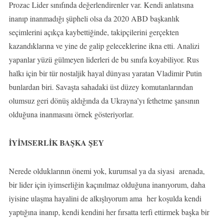
Prozac Lider sınıfında değerlendirenler var. Kendi anlatısına
inanıp inanmadığı şüpheli olsa da 2020 ABD başkanlık
seçimlerini açıkça kaybettiğinde, takipçilerini gerçekten
kazandıklarına ve yine de galip geleceklerine ikna etti. Analizi
yapanlar yüzü gülmeyen liderleri de bu sınıfa koyabiliyor. Rus
halkı için bir tür nostaljik hayal dünyası yaratan Vladimir Putin
bunlardan biri. Savaşta sahadaki üst düzey komutanlarından
olumsuz geri dönüş aldığında da Ukrayna’yı fethetme şansının
olduğuna inanmasını örnek gösteriyorlar.
İYİMSERLİK BAŞKA ŞEY
Nerede olduklarının önemi yok, kurumsal ya da siyasi arenada,
bir lider için iyimserliğin kaçınılmaz olduğuna inanıyorum, daha
iyisine ulaşma hayalini de alkışlıyorum ama her koşulda kendi
yaptığına inanıp, kendi kendini her fırsatta terfi ettirmek başka bir