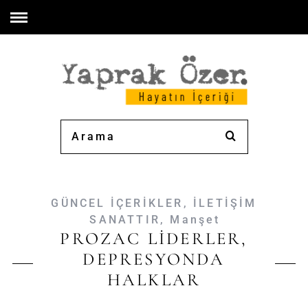
GÜNCEL İÇERİKLER
,
İLETİŞİM
SANATTIR
,
Manşet
PROZAC LİDERLER,
DEPRESYONDA
HALKLAR