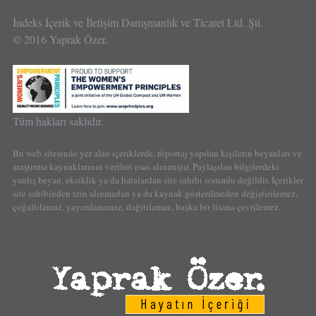
İndeks İçerik ve İletişim Danışmanlık ve Ticaret Ltd. Şti.
© 2016 Yaprak Özer.
Tüm hakları saklıdır.
Bu web sitesinde yer alan içeriklerde, röportaj yapılan kişilerin beyanları ve
araştırma kaynaklarının verileri esas alınmıştır. Paylaşılan bilgilerdeki
yanlış beyan, eksiklik ya da hatalardan site sahibi sorumlu değildir. İçerikler
site sahibinden izin alınmadan ya da kaynak gösterilmeden değiştirilemez,
çoğaltılamaz, yayımlanamaz, dağıtılamaz, başka bir lisana çevrilemez.