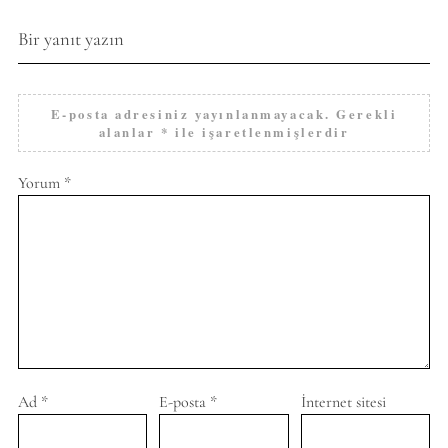
Bir yanıt yazın
E-posta adresiniz yayınlanmayacak.
Gerekli
alanlar
*
ile işaretlenmişlerdir
Yorum
*
Ad
*
E-posta
*
İnternet sitesi