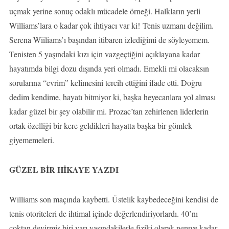
uçmak yerine sonuç odaklı mücadele örneği. Halkların yerli
Williams’lara o kadar çok ihtiyacı var ki! Tenis uzmanı değilim.
Serena Wiiliams’ı başından itibaren izlediğimi de söyleyemem.
Tenisten 5 yaşındaki kızı için vazgeçtiğini açıklayana kadar
hayatımda bilgi dozu dışında yeri olmadı. Emekli mi olacaksın
sorularına “evrim” kelimesini tercih ettiğini ifade etti. Doğru
dedim kendime, hayatı bitmiyor ki, başka heyecanlara yol alması
kadar güzel bir şey olabilir mi. Prozac’tan zehirlenen liderlerin
ortak özelliği bir kere geldikleri hayatta başka bir gömlek
giyememeleri.
GÜZEL BİR HİKAYE YAZDI
Williams son maçında kaybetti. Üstelik kaybedeceğini kendisi de
tenis otoriteleri de ihtimal içinde değerlendiriyorlardı. 40’nı
çoktan devirmiş biri yarı yaşındakilerle fiziki olarak nereye kadar