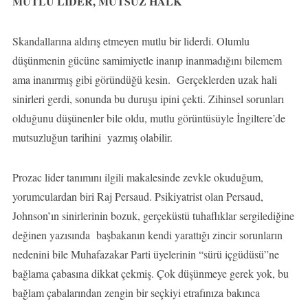
MUTLU LİDER, MUTSUZ HALK
Skandallarına aldırış etmeyen mutlu bir liderdi. Olumlu
düşünmenin gücüne samimiyetle inanıp inanmadığını bilemem
ama inanırmış gibi göründüğü kesin. Gerçeklerden uzak hali
sinirleri gerdi, sonunda bu duruşu ipini çekti. Zihinsel sorunları
olduğunu düşünenler bile oldu, mutlu görüntüsüyle İngiltere’de
mutsuzluğun tarihini yazmış olabilir.
Prozac lider tanımını ilgili makalesinde zevkle okuduğum,
yorumculardan biri Raj Persaud. Psikiyatrist olan Persaud,
Johnson’ın sinirlerinin bozuk, gerçeküstü tuhaflıklar sergilediğine
değinen yazısında başbakanın kendi yarattığı zincir sorunların
nedenini bile Muhafazakar Parti üyelerinin “sürü içgüdüsü”ne
bağlama çabasına dikkat çekmiş. Çok düşünmeye gerek yok, bu
bağlam çabalarından zengin bir seçkiyi etrafınıza bakınca