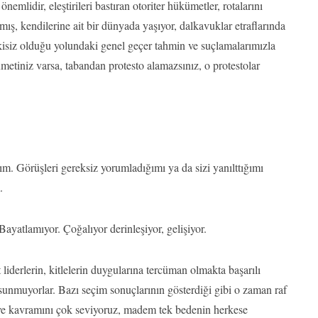
nemlidir, eleştirileri bastıran otoriter hükümetler, rotalarını
mış, kendilerine ait bir dünyada yaşıyor, dalkavuklar etraflarında
pkisiz olduğu yolundaki genel geçer tahmin ve suçlamalarımızla
ümetiniz varsa, tabandan protesto alamazsınız, o protestolar
ldım. Görüşleri gereksiz yorumladığımı ya da sizi yanılttığımı
.
Bayatlamıyor. Çoğalıyor derinleşiyor, gelişiyor.
iderlerin, kitlelerin duygularına tercüman olmakta başarılı
sunmuyorlar. Bazı seçim sonuçlarının gösterdiği gibi o zaman raf
ve kavramını çok seviyoruz, madem tek bedenin herkese