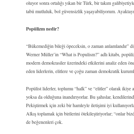
oluyor sonra ortalığı yıkan bir Türk, bir takım galibiyet
tabii mutluluk, bol güvensizlik yaşayabiliyorum. Ayaktay
Popülizm nedir?
“Bükemediğin bileği öpeceksin, o zaman anlamlandır” di
Werner Müller’in “What is Populism?” adlı kitabı, popül
modern demokrasiler üzerindeki etkilerini analiz eden öne
eden liderlerin, elitlere ve çoğu zaman demokratik kurumla
Popülist liderler, toplumu “halk” ve “elitler” olarak ikiye 
yoksa da olduğuna inandırıyorlar. Bu şahıslar, kendilerinde
Pekiştirmek için zeki bir hamleyle iletişimi iyi kullanıyorl
Alkış toplamak için birilerini ötekileştiriyorlar; “onlar b
de beğenenleri çok.