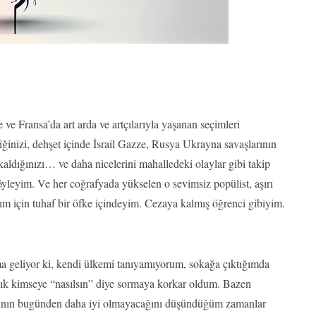
 ve Fransa’da art arda ve artçılarıyla yaşanan seçimleri
iğinizi, dehşet içinde İsrail Gazze, Rusya Ukrayna savaşlarının
kaldığınızı… ve daha nicelerini mahalledeki olaylar gibi takip
öyleyim. Ve her coğrafyada yükselen o sevimsiz popülist, aşırı
ım için tuhaf bir öfke içindeyim. Cezaya kalmış öğrenci gibiyim.
eliyor ki, kendi ülkemi tanıyamıyorum, sokağa çıktığımda
adık kimseye “nasılsın” diye sormaya korkar oldum. Bazen
arının bugünden daha iyi olmayacağını düşündüğüm zamanlar