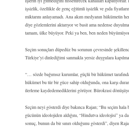
İşlerin iyi gitmediğini hissettirecek kanalları kapatıyorlar
işsizlik, özellikle de genç eğitimli işsizlik ve gıda fiyat
miktarını anlayamadı. Ana akım medyanın hükümetin her 
diye gözlemlerini aktarıyor ve basit ama nedense duyulma
tamam, ülke büyüyor. Peki ya ben, ben neden büyümüyor
Seçim sonuçları düpedüz bu sorunun çevresinde şekille
Türkiye’yi dinlediğimi sanmakla yersiz duygulara kapılm
“… sözde bağımsız kurumlar, güçlü bir hükümet tarafında
hükümet bu tür bir güce sahip olduğunda, ona karşı duran 
ilerleme kaydedemediklerini görüyor. Bürokrasi dönüşüyor
Seçim neyi gösterdi diye bakınca Rajan; “Bu seçim hala 
gücünün ideolojiden aldığını, “Hindutva ideolojisi” ya da d
sonuç, bunun da bir sınırı olduğunu gösterdi”, diyen Raja