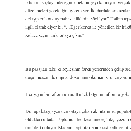
iktidarın suçlayabileceğiniz pek bir şeyi kalmıyor. Ve çok ö
düzeltmeleri gerektiğini göremiyor. İktidardakiler kozalan
dolaşıp onlara duymak istediklerini söylüyor.” Halkın te
ilgili olarak diyor ki; “…Eğer korku ile yönetilen bir hük
sadece seçimlerde ortaya çıkar.”
Bu pasajları tabii ki söyleşinin farklı yerlerinden çekip a
düşünmesem de orijinal dokumanı okumanızı öneriyorum
Her şeyin bir raf ömrü var. Bir tek bilginin raf ömrü yok. 
Dönüp dolaşıp yeniden ortaya çıkan akımların ve popülist l
oldukları ortada. Toplumun her kesimine eşitlikçi çözüm 
ömürleri doluyor. Madem hepimiz demokrasi kelimesini 