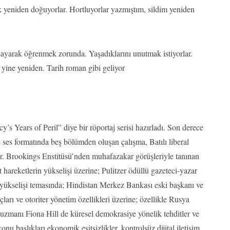
 yeniden doğuyorlar. Hortluyorlar yazmıştım, sildim yeniden
yaşayarak öğrenmek zorunda. Yaşadıklarını unutmak istiyorlar.
i yine yeniden. Tarih roman gibi geliyor
 Years of Peril” diye bir röportaj serisi hazırladı. Son derece
ses formatında beş bölümden oluşan çalışma, Batılı liberal
r. Brookings Enstitüsü’nden muhafazakar görüşleriyle tanınan
areketlerin yükselişi üzerine; Pulitzer ödüllü gazeteci-yazar
 yükselişi temasında; Hindistan Merkez Bankası eski başkanı ve
ı ve otoriter yönetim özellikleri üzerine; özellikle Rusya
 uzmanı Fiona Hill de küresel demokrasiye yönelik tehditler ve
 başlıkları ekonomik eşitsizlikler, kontrolsüz dijital iletişim,