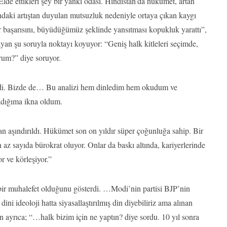
. Elde ettikleri şey bir yankı odası. Hindistan’da hükümet, artan
larındaki artıştan duyulan mutsuzluk nedeniyle ortaya çıkan kaygı
başarısını, büyüdüğümüz şeklinde yansıtması kopukluk yarattı”,
yan şu soruyla noktayı koyuyor: “Geniş halk kitleleri seçimde,
um?” diye soruyor.
ndi. Bizde de… Bu analizi hem dinledim hem okudum ve
adığıma ikna oldum.
n aşındırıldı. Hükümet son on yıldır süper çoğunluğa sahip. Bir
az sayıda bürokrat oluyor. Onlar da baskı altında, kariyerlerinde
 ve körleşiyor.”
bir muhalefet olduğunu gösterdi. …Modi’nin partisi BJP’nin
ini ideoloji hatta siyasallaştırılmış din diyebiliriz ama alınan
n ayrıca; “…halk bizim için ne yaptın? diye sordu. 10 yıl sonra