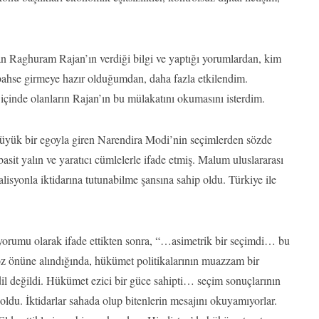
an Raghuram Rajan’ın verdiği bilgi ve yaptığı yorumlardan, kim
 bahse girmeye hazır olduğumdan, daha fazla etkilendim.
içinde olanların Rajan’ın bu mülakatını okumasını isterdim.
büyük bir egoyla giren Narendira Modi’nin seçimlerden sözde
asit yalın ve yaratıcı cümlelerle ifade etmiş. Malum uluslararası
isyonla iktidarına tutunabilme şansına sahip oldu. Türkiye ile
yorumu olarak ifade ettikten sonra, “…asimetrik bir seçimdi… bu
göz önüne alındığında, hükümet politikalarının muazzam bir
il değildi. Hükümet ezici bir güce sahipti… seçim sonuçlarının
i oldu. İktidarlar sahada olup bitenlerin mesajını okuyamıyorlar.