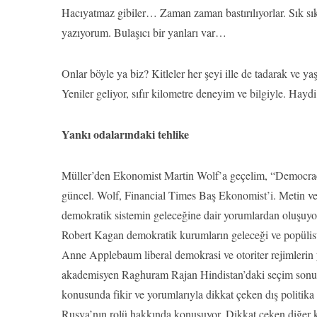
Hacıyatmaz gibiler… Zaman zaman bastırılıyorlar. Sık sık
yazıyorum. Bulaşıcı bir yanları var…
Onlar böyle ya biz? Kitleler her şeyi ille de tadarak ve 
Yeniler geliyor, sıfır kilometre deneyim ve bilgiyle. Hayd
Yankı odalarındaki tehlike
Müller’den Ekonomist Martin Wolf’a geçelim, “Democracy’s
güncel. Wolf, Financial Times Baş Ekonomist’i. Metin ve 
demokratik sistemin geleceğine dair yorumlardan oluşuyo
Robert Kagan demokratik kurumların geleceği ve popülist h
Anne Applebaum liberal demokrasi ve otoriter rejimlerin
akademisyen Raghuram Rajan Hindistan’daki seçim sonuçlar
konusunda fikir ve yorumlarıyla dikkat çeken dış politika
Rusya’nın rolü hakkında konuşuyor. Dikkat çeken diğer konu