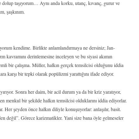
iyle dolup taşıyorum… Aynı anda korku, utanç, kıvanç, gurur ve
ım, şaşkınım.
yorum kendime. Birlikte anlamlandırmaya ne dersiniz; Jan-
izm kavramını derinlemesine inceleyen ve bu siyasi akımın
mli bir çalışma. Müller, halkın gerçek temsilcisi olduğunu iddia
ra karşı bir tepki olarak popülizmi yarattığını ifade ediyor.
ayırıyor. Sonra her daim, bir acil durum ya da bir kriz yaratıyor,
n menkul bir şekilde halkın temsilcisi olduklarını iddia ediyorlar.
ar. Her şeyden önce halkın diliyle konuşuyorlar: anlaşılır, basit.
izden değil”. Görece karizmatikler. Yani size bana öyle gelmeseler