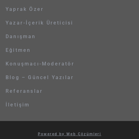
Yaprak Özer
Yazar-İçerik Üreticisi
Danışman
Eğitmen
Konuşmacı-Moderatör
Blog – Güncel Yazılar
Referanslar
İletişim
Powered by Web Çözümleri