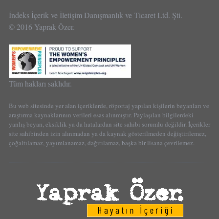
İndeks İçerik ve İletişim Danışmanlık ve Ticaret Ltd. Şti.
© 2016 Yaprak Özer.
Tüm hakları saklıdır.
Bu web sitesinde yer alan içeriklerde, röportaj yapılan kişilerin beyanları ve
araştırma kaynaklarının verileri esas alınmıştır. Paylaşılan bilgilerdeki
yanlış beyan, eksiklik ya da hatalardan site sahibi sorumlu değildir. İçerikler
site sahibinden izin alınmadan ya da kaynak gösterilmeden değiştirilemez,
çoğaltılamaz, yayımlanamaz, dağıtılamaz, başka bir lisana çevrilemez.