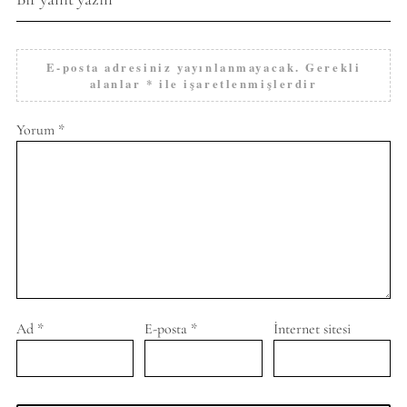
E-posta adresiniz yayınlanmayacak.
Gerekli
alanlar
*
ile işaretlenmişlerdir
Yorum
*
Ad
*
E-posta
*
İnternet sitesi