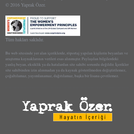
© 2016 Yaprak Özer.
Tüm hakları saklıdır.
Bu web sitesinde yer alan içeriklerde, röportaj yapılan kişilerin beyanları ve
araştırma kaynaklarının verileri esas alınmıştır. Paylaşılan bilgilerdeki
yanlış beyan, eksiklik ya da hatalardan site sahibi sorumlu değildir. İçerikler
site sahibinden izin alınmadan ya da kaynak gösterilmeden değiştirilemez,
çoğaltılamaz, yayımlanamaz, dağıtılamaz, başka bir lisana çevrilemez.