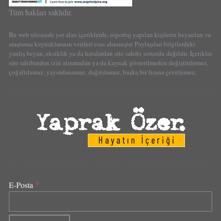
Tüm hakları saklıdır.
Bu web sitesinde yer alan içeriklerde, röportaj yapılan kişilerin beyanları ve
araştırma kaynaklarının verileri esas alınmıştır. Paylaşılan bilgilerdeki
yanlış beyan, eksiklik ya da hatalardan site sahibi sorumlu değildir. İçerikler
site sahibinden izin alınmadan ya da kaynak gösterilmeden değiştirilemez,
çoğaltılamaz, yayımlanamaz, dağıtılamaz, başka bir lisana çevrilemez.
*
E-Posta