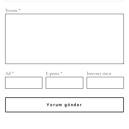
Yorum
*
Ad
*
E-posta
*
İnternet sitesi