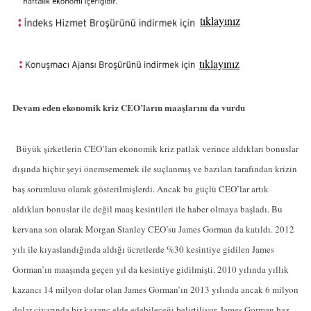
tıklayınız
tıklayınız
Devam eden ekonomik kriz CEO’ların maaşlarını da vurdu
Büyük şirketlerin CEO’ları ekonomik kriz patlak verince aldıkları bonuslar
dışında hiçbir şeyi önemsememek ile suçlanmış ve bazıları tarafından krizin
baş sorumlusu olarak gösterilmişlerdi. Ancak bu güçlü CEO’lar artık
aldıkları bonuslar ile değil maaş kesintileri ile haber olmaya başladı. Bu
kervana son olarak Morgan Stanley CEO’su James Gorman da katıldı. 2012
yılı ile kıyaslandığında aldığı ücretlerde %30 kesintiye gidilen James
Gorman’ın maaşında geçen yıl da kesintiye gidilmişti. 2010 yılında yıllık
kazancı 14 milyon dolar olan James Gorman’ın 2013 yılında ancak 6 milyon
dolar civarında bir kazanç elde edebileceği belirtiliyor. James Gorman baz