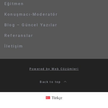
Eğitmen
Konuşmacı-Moderatör
Blog – Güncel Yazılar
Referanslar
İletişim
Powered by Web Çözümleri
Back to top
Türkçe