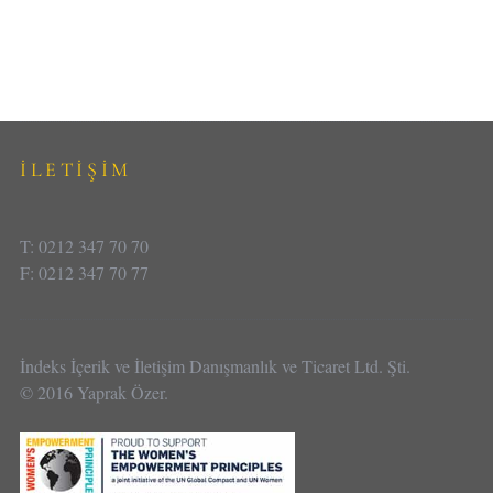
İLETİŞİM
T: 0212 347 70 70
F: 0212 347 70 77
İndeks İçerik ve İletişim Danışmanlık ve Ticaret Ltd. Şti.
© 2016 Yaprak Özer.