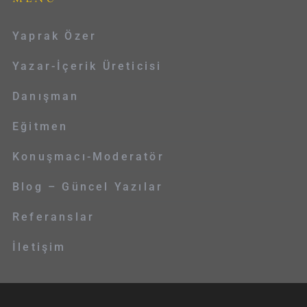
Yaprak Özer
Yazar-İçerik Üreticisi
Danışman
Eğitmen
Konuşmacı-Moderatör
Blog – Güncel Yazılar
Referanslar
İletişim