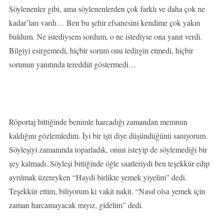
Söylenenler gibi, ama söylenenlerden çok farklı ve daha çok ne
kadar’ları vardı… Ben bu şehir efsanesini kendime çok yakın
buldum. Ne istediysem sordum, o ne istediyse ona yanıt verdi.
Bilgiyi esirgemedi, hiçbir sorum onu tedirgin etmedi, hiçbir
sorunun yanıtında tereddüt göstermedi…
Röportaj bittiğinde benimle harcadığı zamandan memnun
kaldığını gözlemledim. İyi bir işti diye düşündüğünü sanıyorum.
Söyleşiyi zamanında toparladık, onun isteyip de söylemediği bir
şey kalmadı. Söyleşi bittiğinde öğle saatleriydi ben teşekkür edip
ayrılmak üzereyken “Haydi birlikte yemek yiyelim” dedi.
Teşekkür ettim, biliyorum ki vakit nakit. “Nasıl olsa yemek için
zaman harcamayacak mıyız, gidelim” dedi.