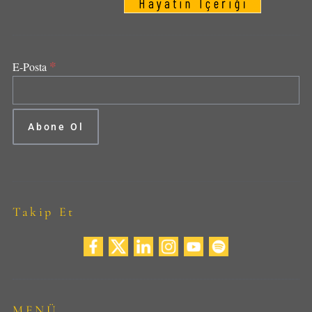
*
E-Posta
Takip Et
MENÜ