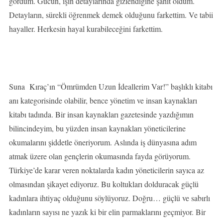
gördüm. Gücün, işin detaylarında gizlendiğine şahit oldum.
Detayların, sürekli öğrenmek demek olduğunu farkettim. Ve tabii
hayaller. Herkesin hayal kurabileceğini farkettim.
Suna Kıraç’ın “Ömrümden Uzun İdeallerim Var!” başlıklı kitabı
anı kategorisinde olabilir, bence yönetim ve insan kaynakları
kitabı tadında. Bir insan kaynakları gazetesinde yazdığımın
bilincindeyim, bu yüzden insan kaynakları yöneticilerine
okumalarını şiddetle öneriyorum. Aslında iş dünyasına adım
atmak üzere olan gençlerin okumasında fayda görüyorum.
Türkiye’de karar veren noktalarda kadın yöneticilerin sayıca az
olmasından şikayet ediyoruz. Bu koltukları dolduracak güçlü
kadınlara ihtiyaç olduğunu söylüyoruz. Doğru… güçlü ve sabırlı
kadınların sayısı ne yazık ki bir elin parmaklarını geçmiyor. Bir