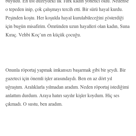
büyüdü. En üst düzeydeki ilk Türk kadın yönetici oldu. Nedense
o tepeden inip, çok çalışmayı tercih etti. Bir sürü hayal kurdu.
Peşinden koştu. Her koşulda hayal kurulabileceğini gösterdiği
için bugün misafirim. Ömründen uzun hayalleri olan kadın, Suna
Kıraç. Vehbi Koç’un en küçük çocuğu.
Onunla röportaj yapmak imkansızı başarmak gibi bir şeydi. Bir
gazeteci için önemli işler arasındaydı. Ben en az dört yıl
uğraştım. Aralıklarla yılmadan aradım. Neden röportaj istediğimi
anlattım durdum. Araya hatırı sayılır kişler koydum. Hiç ses
çıkmadı. O sustu, ben aradım.