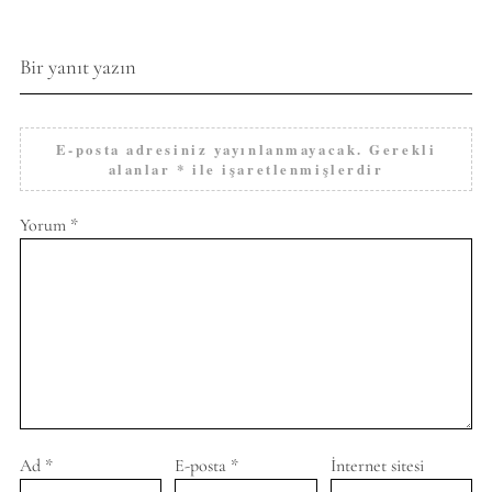
Bir yanıt yazın
E-posta adresiniz yayınlanmayacak.
Gerekli
alanlar
*
ile işaretlenmişlerdir
Yorum
*
Ad
*
E-posta
*
İnternet sitesi