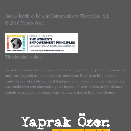
İndeks İçerik ve İletişim Danışmanlık ve Ticaret Ltd. Şti.
© 2016 Yaprak Özer.
Tüm hakları saklıdır.
Bu web sitesinde yer alan içeriklerde, röportaj yapılan kişilerin beyanları ve
araştırma kaynaklarının verileri esas alınmıştır. Paylaşılan bilgilerdeki
yanlış beyan, eksiklik ya da hatalardan site sahibi sorumlu değildir. İçerikler
site sahibinden izin alınmadan ya da kaynak gösterilmeden değiştirilemez,
çoğaltılamaz, yayımlanamaz, dağıtılamaz, başka bir lisana çevrilemez.