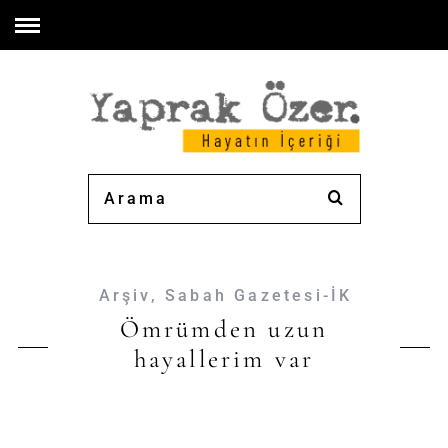
Arşiv
,
Sabah Gazetesi-İK
Ömrümden uzun
hayallerim var