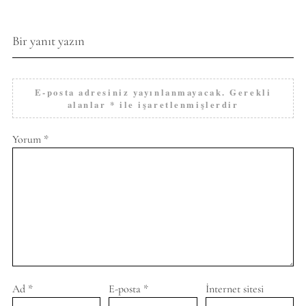
Bir yanıt yazın
E-posta adresiniz yayınlanmayacak.
Gerekli
alanlar
*
ile işaretlenmişlerdir
Yorum
*
Ad
*
E-posta
*
İnternet sitesi