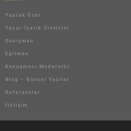
Yaprak Özer
Yazar-İçerik Üreticisi
Danışman
Eğitmen
Konuşmacı-Moderatör
Blog – Güncel Yazılar
Referanslar
İletişim