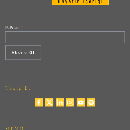
*
E-Posta
Takip Et
MENÜ