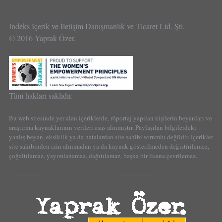
İndeks İçerik ve İletişim Danışmanlık ve Ticaret Ltd. Şti.
© 2016 Yaprak Özer.
Tüm hakları saklıdır.
Bu web sitesinde yer alan içeriklerde, röportaj yapılan kişilerin beyanları ve
araştırma kaynaklarının verileri esas alınmıştır. Paylaşılan bilgilerdeki
yanlış beyan, eksiklik ya da hatalardan site sahibi sorumlu değildir. İçerikler
site sahibinden izin alınmadan ya da kaynak gösterilmeden değiştirilemez,
çoğaltılamaz, yayımlanamaz, dağıtılamaz, başka bir lisana çevrilemez.