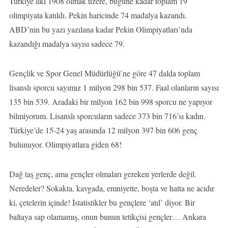
Türkiye ilki 1908 olmak üzere, bugüne kadar toplam 19
olimpiyata katıldı. Pekin haricinde 74 madalya kazandı.
ABD’nin bu yazı yazılana kadar Pekin Olimpiyatları’nda
kazandığı madalya sayısı sadece 79.
Gençlik ve Spor Genel Müdürlüğü’ne göre 47 dalda toplam
lisanslı sporcu sayımız 1 milyon 298 bin 537. Faal olanların sayısı
135 bin 539. Aradaki bir milyon 162 bin 998 sporcu ne yapıyor
bilmiyorum. Lisanslı sporcuların sadece 373 bin 716’sı kadın.
Türkiye’de 15-24 yaş arasında 12 milyon 397 bin 606 genç
bulunuyor. Olimpiyatlara giden 68!
Dağ taş genç, ama gençler olmaları gereken yerlerde değil.
Neredeler? Sokakta, kavgada, emniyette, boşta ve hatta ne acıdır
ki, çetelerin içinde! İstatistikler bu gençlere ‘atıl’ diyor. Bir
baltaya sap olamamış, onun bunun tetikçisi gençler… Ankara