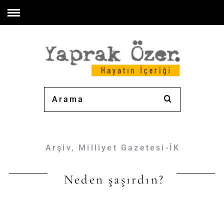
Arşiv
,
Milliyet Gazetesi-İK
Neden şaşırdın?