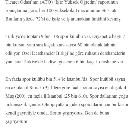
Ticaret Odası’nın (ATO) ‘İş’te Yüksek Öğretim’ raporunun
sonuçlarına göre, her 100 yüksekokul mezununun 36’sı atıl.
Bunların yüzde 72’si de işsiz ve iş aramaktan ümidini kesmiş.
Türkiye’de toplam 9 bin 106 spor kulübü var. Diyanet’e bağlı 7
bin kursun yanı sıra kaçak kurs sayısı 60 bin olarak tahmin
ediliyor. Özel Dershaneler Birliği’ne göre ruhsatlı dershanelerin
yanı sıra Türkiye’de faaliyet gösteren 6 bin kaçak dershane var.
En fazla spor kulübü bin 514’le İstanbul’da. Spor kulübü sayısı
en az olan il Şırnak (9). İllere göre faal sporcu sayısı en düşük il
Muş (200), en fazla il İstanbul (25 bin 610). Spor dallarının çoğu
imkânsızlık içinde. Olimpiyatlara giden sporcularımızın bir kısmı
kendi gayretiyle orada. Sonra şaşırıyoruz. Ben de buna
şaşırıyorum!