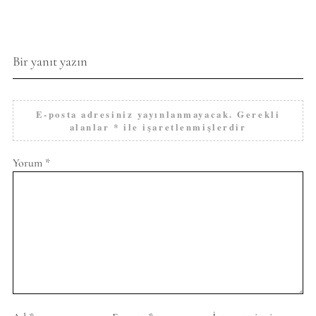
Bir yanıt yazın
E-posta adresiniz yayınlanmayacak.
Gerekli
alanlar
*
ile işaretlenmişlerdir
Yorum
*