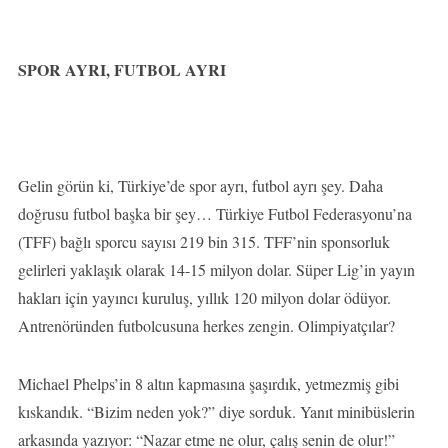
SPOR AYRI, FUTBOL AYRI
Gelin görün ki, Türkiye’de spor ayrı, futbol ayrı şey. Daha
doğrusu futbol başka bir şey… Türkiye Futbol Federasyonu’na
(TFF) bağlı sporcu sayısı 219 bin 315. TFF’nin sponsorluk
gelirleri yaklaşık olarak 14-15 milyon dolar. Süper Lig’in yayın
hakları için yayıncı kuruluş, yıllık 120 milyon dolar ödüyor.
Antrenöründen futbolcusuna herkes zengin. Olimpiyatçılar?
Michael Phelps’in 8 altın kapmasına şaşırdık, yetmezmiş gibi
kıskandık. “Bizim neden yok?” diye sorduk. Yanıt minibüslerin
arkasında yazıyor: “Nazar etme ne olur, çalış senin de olur!”