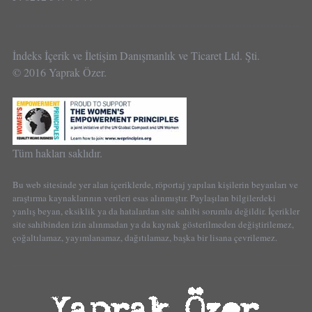
İndeks İçerik ve İletişim Danışmanlık ve Ticaret Ltd. Şti.
© 2016 Yaprak Özer.
Tüm hakları saklıdır.
Bu web sitesinde yer alan içeriklerde, röportaj yapılan kişilerin beyanları ve
araştırma kaynaklarının verileri esas alınmıştır. Paylaşılan bilgilerdeki
yanlış beyan, eksiklik ya da hatalardan site sahibi sorumlu değildir. İçerikler
site sahibinden izin alınmadan ya da kaynak gösterilmeden değiştirilemez,
çoğaltılamaz, yayımlanamaz, dağıtılamaz, başka bir lisana çevrilemez.