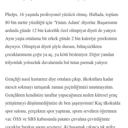
Phelps, 16 yaşında profesyonel yüzücü olmuş. Haftada, toplam
80 bin metre yüzdüğü için ‘Yunus Adam’ diyorlar. Başarısının
ardında günde 12 bin kalorilik özel olimpiyat diyeti de yatıyor.
Aynı yaşta ortalama bir erkek günde 2 bin kaloriye gereksinim
duyuyor. Olimpiyat diyeti şöyle dursun, bilinçsizlikten
çocuklarımızın çoğu ya aç, ya kötü besleniyor. Diğer yandan
trilyonluk yolsuzluk davalarında bal tutan parmak yalıyor.
Gençliği nasıl kurtarırız diye ortalara çıkıp, ilkokullara kadar
mescit sokmayı tartışarak zaman geçirdiğimizi unutmayalım.
Gençlikten kendinize taraftar yapacağınıza neden küresel genç
yetiştirmeyi düşünmediğinize de ben şaşırıyorum! Kaç ilkokulda
spor salonu, gerçekten spor yaptıran, sporu sevdiren öğretmen
var. ÖSS ve SBS kabusunda patates çuvalına çevirdiğimiz
çocuklar bırakın sporu sevmeyi, iki basamak çıkınca tık nefes