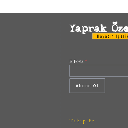
*
E-Posta
Takip Et