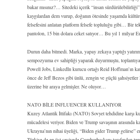
bakar mısınız?… Sitedeki içerik “insan sürdürülebilirliği
kaygılardan dem vurup, doğanın ötesinde yaşamda kültürel
felsefesini anlatan platform felsefe topluluğu gibi… Bir 
pantolon, 15 bin dolara ceket satıyor… Bu yıl 1 milyar Eu
Durun daha bitmedi. Marka, yapay zekaya yaptığı yatırımın
sempozyuma ev sahipliği yaparak duyurmuştu, toplantıya
Powell Jobs, LinkedIn kurucu ortağı Reid Hoffman’ın kat
önce de Jeff Bezos gibi ünlü, zengin ve güçlü şahsiyetler
üzerine bir araya gelmişler. Ne oluyor…
NATO BİLE INFLUENCER KULLANIYOR
Kuzey Atlantik İttifakı (NATO) Sovyet tehdidine karşı kur
mücadelesi veriyor. Biden ve Trump savaşının arasında kal
Ukrayna’nın nihai üyeliği, “Biden gider Trump gelirse” en
Türkiye de en üst seviyede Cumhurbaşkanı tarafından tems