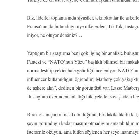
Biz, liderler toplantısında siyasiler, teknokratlar ile as
Fransa’nın da bulunduğu üye ülkelerden, TikTok, Instagr
iniyor, ne oluyor dersiniz?…
Yaptığım bir araştırma beni çok ilginç bir analizle buluşt
Fantezi ve “NATO’nun Yüzü” başlıklı bilimsel bir makalede
normalleştirip çekici hale getirdiği inceleniyor. NATO’nun
influencer kullanıldığını öğrendim. Matberg çok yakışıklı,
de askere alın”, dedirten bir görüntüsü var. Lasse Matbe
Instagram üzerinden anlattığı hikayelerle, savaş adeta 
Biraz olsun çarkın nasıl döndüğünü, bir dakikalık dikkat, bir
şeyin göründüğü kadar masum olmadığını anlatabildim m
isterseniz okuyun, ama lütfen söylenen her şeye inanmayı