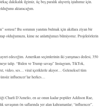
irkaç dakikalık ilgimiz, üç beş paralık alışveriş iştahımız için.
 olduğunu aktaracağım.
” sorusu? Bu sorunun yanıtını bulmak için akıllara ziyan bir
tap olduğumuzu, kime ne anlattığımızı bilmiyoruz. Projektörlerin
gayret edeceğim. Amerikan seçimlerinin iki yarışmacı dedesi, 350
meye talip. “Biden ve Trump savaşı” Instagram, TikTok,
t, video, ses… viral içeriklerle akıyor… Geleneksel tüm
ü ünsüz influencer’lar herkes…
tiği Charli D’Amelio, en az onun kadar popüler Addison Rae,
k savaşının ön saflarında yer alan kahramanlar; “influencer”.