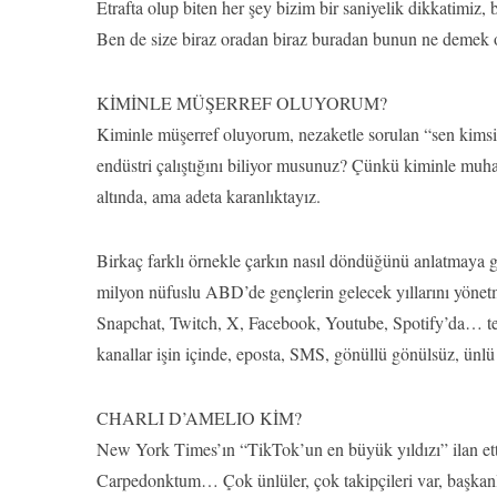
Etrafta olup biten her şey bizim bir saniyelik dikkatimiz, b
Ben de size biraz oradan biraz buradan bunun ne demek
KİMİNLE MÜŞERREF OLUYORUM?
Kiminle müşerref oluyorum, nezaketle sorulan “sen kimsin
endüstri çalıştığını biliyor musunuz? Çünkü kiminle muha
altında, ama adeta karanlıktayız.
Birkaç farklı örnekle çarkın nasıl döndüğünü anlatmaya 
milyon nüfuslu ABD’de gençlerin gelecek yıllarını yönet
Snapchat, Twitch, X, Facebook, Youtube, Spotify’da… tex
kanallar işin içinde, eposta, SMS, gönüllü gönülsüz, ünl
CHARLI D’AMELIO KİM?
New York Times’ın “TikTok’un en büyük yıldızı” ilan et
Carpedonktum… Çok ünlüler, çok takipçileri var, başkanlı