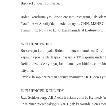
Bireysel endüstri olmuşlar.
Biden, kendisine yaşlı diyenlere inat Instagram, TikTok 
YouTube ve Spotify’dan medet umuyor; CNN, MSNBC ve 
Trump, Fox News ve kendi kanallarında at koşturuyor…
INFLUENCER JILL
Bu savaşın kuralı yok. Biden influencer olarak eşi Dr. J
kapağına poz verdi. Kapak, başarısız TV kapışmasından hem
Belli ki özellikle aynı yaş kadınlara, aynı kültüre sahip 
istiyorlar.
Evdeki hesap her zaman çarşıya uymuyor, Dr. Biden’ı yaşlı 
INFLUENCER KENNEDY
Jack Schlossberg, ABD eski Başkanı John F. Kennedy’nin
ünlü, yüzbinlerce takipçisi var. Uçak kazasında ölen amca