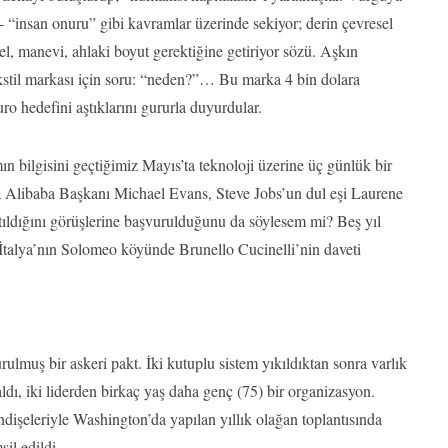
”- “insan onuru” gibi kavramlar üzerinde sekiyor; derin çevresel
, manevi, ahlaki boyut gerektiğine getiriyor sözü. Aşkın
tekstil markası için soru: “neden?”… Bu marka 4 bin dolara
ro hedefini aştıklarını gururla duyurdular.
 bilgisini geçtiğimiz Mayıs’ta teknoloji üzerine üç günlük bir
 Alibaba Başkanı Michael Evans, Steve Jobs’un dul eşi Laurene
ıldığını görüşlerine başvurulduğunu da söylesem mi? Beş yıl
 İtalya’nın Solomeo köyünde Brunello Cucinelli’nin daveti
ulmuş bir askeri pakt. İki kutuplu sistem yıkıldıktan sonra varlık
dı, iki liderden birkaç yaş daha genç (75) bir organizasyon.
dişeleriyle Washington’da yapılan yıllık olağan toplantısında
il edildi.