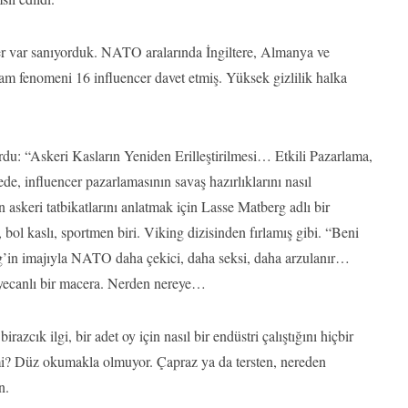
kerler var sanıyorduk. NATO aralarında İngiltere, Almanya ve
am fenomeni 16 influencer davet etmiş. Yüksek gizlilik halka
urdu: “Askeri Kasların Yeniden Erilleştirilmesi… Etkili Pazarlama,
, influencer pazarlamasının savaş hazırlıklarını nasıl
 askeri tatbikatlarını anlatmak için Lasse Matberg adlı bir
 bol kaslı, sportmen biri. Viking dizisinden fırlamış gibi. “Beni
rg’in imajıyla NATO daha çekici, daha seksi, daha arzulanır…
heyecanlı bir macera. Nerden nereye…
azcık ilgi, bir adet oy için nasıl bir endüstri çalıştığını hiçbir
i? Düz okumakla olmuyor. Çapraz ya da tersten, nereden
n.