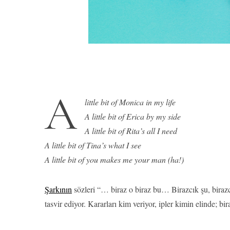
A
little bit of Monica in my life
A little bit of Erica by my side
A little bit of Rita’s all I need
A little bit of Tina’s what I see
A little bit of you makes me your man (ha!)
Şarkının
sözleri “… biraz o biraz bu… Birazcık şu, biraz
tasvir ediyor. Kararları kim veriyor, ipler kimin elinde; b