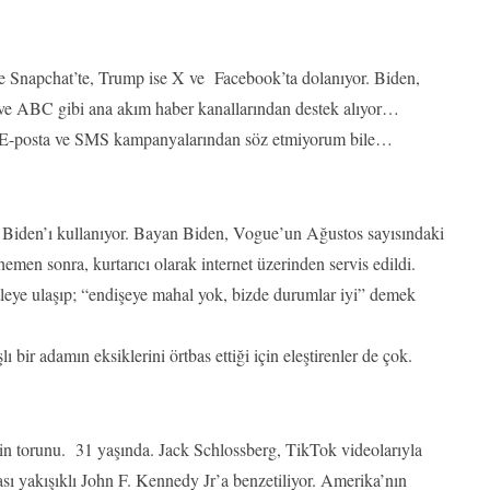
ve Snapchat’te, Trump ise X ve Facebook’ta dolanıyor. Biden,
ABC gibi ana akım haber kanallarından destek alıyor…
 E-posta ve SMS kampanyalarından söz etmiyorum bile…
ill Biden’ı kullanıyor. Bayan Biden, Vogue’un Ağustos sayısındaki
en sonra, kurtarıcı olarak internet üzerinden servis edildi.
kitleye ulaşıp; “endişeye mahal yok, bizde durumlar iyi” demek
bir adamın eksiklerini örtbas ettiği için eleştirenler de çok.
 torunu. 31 yaşında. Jack Schlossberg, TikTok videolarıyla
sı yakışıklı John F. Kennedy Jr’a benzetiliyor. Amerika’nın