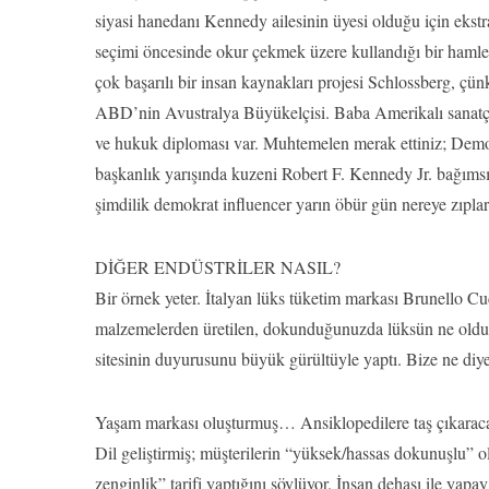
siyasi hanedanı Kennedy ailesinin üyesi olduğu için eks
seçimi öncesinde okur çekmek üzere kullandığı bir haml
çok başarılı bir insan kaynakları projesi Schlossberg, ç
ABD’nin Avustralya Büyükelçisi. Baba Amerikalı sanatç
ve hukuk diploması var. Muhtemelen merak ettiniz; Demo
başkanlık yarışında kuzeni Robert F. Kennedy Jr. bağımsı
şimdilik demokrat influencer yarın öbür gün nereye zıplar
DİĞER ENDÜSTRİLER NASIL?
Bir örnek yeter. İtalyan lüks tüketim markası Brunello Cuc
malzemelerden üretilen, dokunduğunuzda lüksün ne olduğu
sitesinin duyurusunu büyük gürültüyle yaptı. Bize ne diy
Yaşam markası oluşturmuş… Ansiklopedilere taş çıkaraca
Dil geliştirmiş; müşterilerin “yüksek/hassas dokunuşlu” o
zenginlik” tarifi yaptığını söylüyor. İnsan dehası ile yap