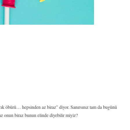
cık öbürü… hepsinden az biraz” diyor. Sanırsınız tam da bugünü
iraz onun biraz bunun elinde diyebilir miyiz?