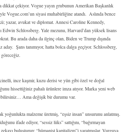
tra dikkat çekiyor. Vogue yayın grubunun Amerikan Başkanlık
eyle Vogue.com’un siyasi muhabirliğine atandı. Aslında bence
ünkü; yazar, avukat ve diplomat. Annesi Caroline Kennedy,
ı Edwin Schlossberg. Yale mezunu, Harvard’dan yüksek lisans
krat. Bu arada daha da ilginç olan, Biden ve Trump dışında
z aday. Şans tanımıyor, hatta bolca dalga geçiyor. Schlossberg,
 göreceğiz.
inelli, ince kaşmir, kuzu derisi ve yün gibi özel ve doğal
nu hissettiğiniz pahalı ürünlere imza atıyor. Marka yeni web
ebilirsiniz… Ama değişik bir durumu var.
k yoğunlukta malzeme üretmiş, “eşsiz insan” unsurunu anlatmış.
lduğunu ifade ediyor, “sessiz lüks” sattığını, “bağırmayan
ay zekayı buluşturup; “hümanist kapitalizm”i yaratmışlar. Vurguya