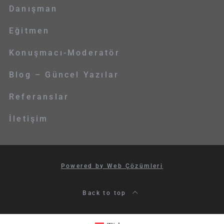
Danışman
Eğitmen
Konuşmacı-Moderatör
Blog – Güncel Yazılar
Referanslar
İletişim
Powered by Web Çözümleri
Back to top