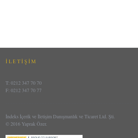
İLETİŞİM
T: 0212 347 70 70
F: 0212 347 70 77
İndeks İçerik ve İletişim Danışmanlık ve Ticaret Ltd. Şti.
© 2016 Yaprak Özer.