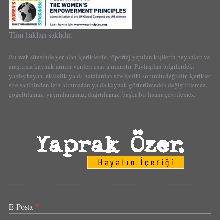
Tüm hakları saklıdır.
Bu web sitesinde yer alan içeriklerde, röportaj yapılan kişilerin beyanları ve
araştırma kaynaklarının verileri esas alınmıştır. Paylaşılan bilgilerdeki
yanlış beyan, eksiklik ya da hatalardan site sahibi sorumlu değildir. İçerikler
site sahibinden izin alınmadan ya da kaynak gösterilmeden değiştirilemez,
çoğaltılamaz, yayımlanamaz, dağıtılamaz, başka bir lisana çevrilemez.
*
E-Posta