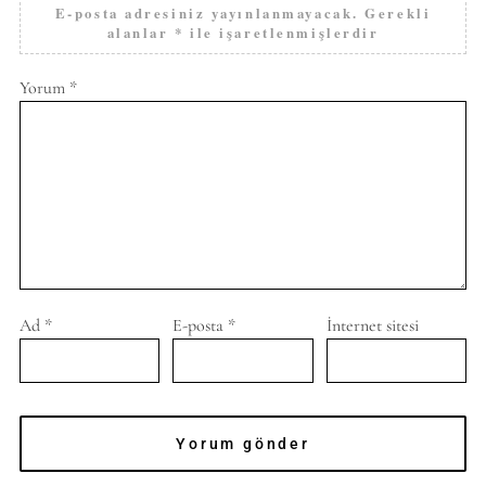
E-posta adresiniz yayınlanmayacak.
Gerekli
alanlar
*
ile işaretlenmişlerdir
Yorum
*
Ad
*
E-posta
*
İnternet sitesi