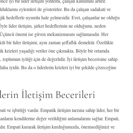
 iyi bir lider iletişim yöntemi, çalışan katılımını artırır.
duklarını eylemleri ile gösterirler. Bu da çalışan sadakati ve
ratejik hedeflerle uyumlu hale gelmesidir. Evet, çalışanlar ne olduğu
Öyle lider iletişim, şirket hedeflerinin ne olduğunu, neden
ir. Üçüncü önemi ise güven mekanizmasını sağlamasıdır. Her
i bir lider iletişimi, aynı zaman şeffaflık demektir. Özellikle
k krizleri yaşadığı veriler öne çıkmakta. Böyle bir ortamda
il, toplumun iyiliği için de değerlidir. İyi iletişim becerisine sahip
ha iyidir. Bu da o liderlerin krizleri iyi bir şekilde çözeceğine
lerin İletişim Becerileri
 ve işbirliği vardır. Empatik iletişim tarzına sahip lider, her bir
şanların kendilerine değer verildiğini anlamalarını sağlar. Empati,
lıdır. Empati kurarak iletişim kurduğunuzda, önemsediğinizi ve