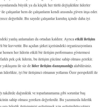
zasyonlarında büyük ya da küçük her türlü değişiklikte liderler
ile çalışanlar hem de çalışanların kendi arasında güven inşa eder.
rece değerlidir. Bu sayede çalışanlar kuruluş içinde daha iyi
etkili iletişim
indeki yanlış anlamaları da ortadan kaldırır. Ayrıca
i bir kuvvettir. Bu açıdan şirket içerisindeki organizasyonlara
 hemen her liderin etkili bir iletişim performansı göstermesi
farklı pek çok liderin, bu iletişim gücüne sahip olması gerekir.
lider iletişim danışmanlığı
r yaklaşımı ile siz de
alabilirsiniz.
an liderlikte, iyi bir iletişimci olmanın yollarını Özer perspektifi ile
ığı takdirde dağınıklık ve toparlanamama gibi sorunlar baş
ticinin sahip olması gereken değerlerdir. Bu yazımızda liderlik
ıra liderlik iletişiminizi geliştirmek için geliştirebileceğiniz