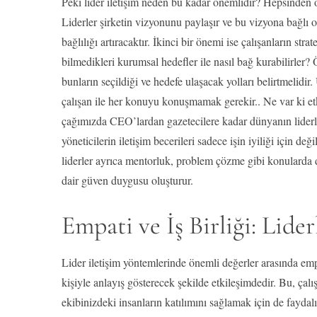
Peki lider iletişim neden bu kadar önemlidir? Hepsinden önce
Liderler şirketin vizyonunu paylaşır ve bu vizyona bağlı ol
bağlılığı artıracaktır. İkinci bir önemi ise çalışanların st
bilmedikleri kurumsal hedefler ile nasıl bağ kurabilirler? 
bunların seçildiği ve hedefe ulaşacak yolları belirtmelid
çalışan ile her konuyu konuşmamak gerekir.. Ne var ki etkil
çağımızda CEO’lardan gazetecilere kadar dünyanın liderli
yöneticilerin iletişim becerileri sadece işin iyiliği için değ
liderler ayrıca mentorluk, problem çözme gibi konularda da
dair güven duygusu oluşturur.
Empati ve İş Birliği: Lider
Lider iletişim yöntemlerinde önemli değerler arasında empati
kişiyle anlayış gösterecek şekilde etkileşimdedir. Bu, çalı
ekibinizdeki insanların katılımını sağlamak için de fayda