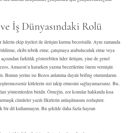
 ve İş Dünyasındaki Rolü
r liderin ekip üyeleri ile iletişim kurma becerisidir. Aynı zamanda
 bildirme, ekibi tebrik etme, çatışmaya arabuluculuk etme veya
çısından farklılık gösterebilen lider iletişim, yine de genel
f Bezos, Amazon’u kurarken yazma becerilerine önem vermiştir.
ı. Bunun yerine ise Bezos anlatıma dayalı brifing oturumlarını
eştiremezseniz kitlelerin sizi takip etmesini sağlayamazsınız. Bu,
ıkları yöntemlerden biridir. Örneğin, zor konular hakkında kısa
maşık cümleler yazılı fikirlerin anlaşılmasını zorlaştırır.
ık bir dil kullanmayın. Bu şekilde daha fazla hayran