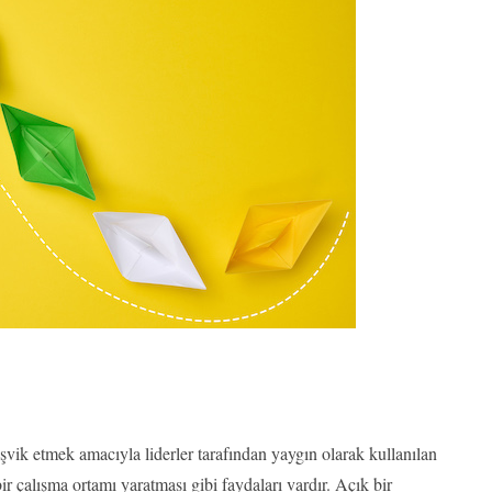
eşvik etmek amacıyla liderler tarafından yaygın olarak kullanılan
bir çalışma ortamı yaratması gibi faydaları vardır. Açık bir