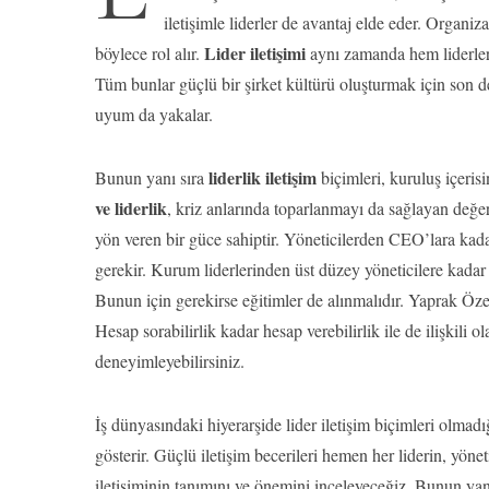
iletişimle liderler de avantaj elde eder. Organi
Lider iletişimi
böylece rol alır.
aynı zamanda hem liderler 
Tüm bunlar güçlü bir şirket kültürü oluşturmak için son de
uyum da yakalar.
liderlik iletişim
Bunun yanı sıra
biçimleri, kuruluş içeris
ve liderlik
, kriz anlarında toparlanmayı da sağlayan değerl
yön veren bir güce sahiptir. Yöneticilerden CEO’lara kadar
gerekir. Kurum liderlerinden üst düzey yöneticilere kadar 
Bunun için gerekirse eğitimler de alınmalıdır. Yaprak Öze
Hesap sorabilirlik kadar hesap verebilirlik ile de ilişkili ol
deneyimleyebilirsiniz.
İş dünyasındaki hiyerarşide lider iletişim biçimleri olmad
gösterir. Güçlü iletişim becerileri hemen her liderin, yöne
iletişiminin tanımını ve önemini inceleyeceğiz. Bunun yanı s