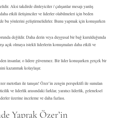
idir. Aksi takdirde dinleyiciler / çalışanlar mesajı yanlış
aha etkili iletişimciler ve liderler olabilmeleri için beden
dirde bu yönlerini geliştirmelidirler. Bunu yapmak için konuşurken
runda değildir. Daha derin veya duygusal bir bağ kurulduğunda
rşı açık olmaya istekli liderlerin konuşmaları daha etkili ve
den insanlar, o lidere güvenmez. Bir lider konuşurken gerçek bir
nini kazanmak kolaylaşır.
r metotları ile tanışın! Özer’in zengin perspektifi ile sunulan
ilik ve liderlik arasındaki farklar, yaratıcı liderlik, geleneksel
erler üzerine inceleme ve daha fazlası.
nde Yaprak Özer’in