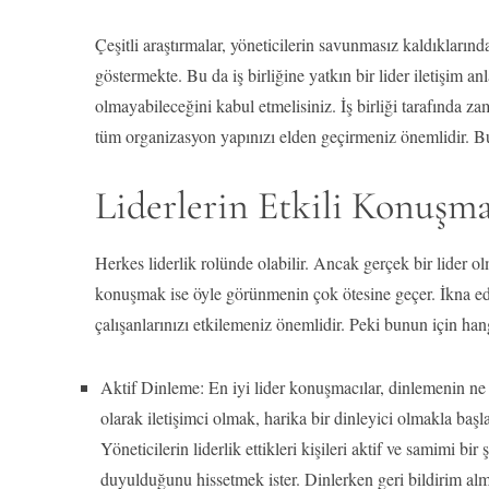
Çeşitli araştırmalar, yöneticilerin savunmasız kaldıkların
göstermekte. Bu da iş birliğine yatkın bir lider iletişim anl
olmayabileceğini kabul etmelisiniz. İş birliği tarafında za
tüm organizasyon yapınızı elden geçirmeniz önemlidir. Bu
Liderlerin Etkili Konuşm
Herkes liderlik rolünde olabilir. Ancak gerçek bir lider o
konuşmak ise öyle görünmenin çok ötesine geçer. İkna ed
çalışanlarınızı etkilemeniz önemlidir. Peki bunun için han
Aktif Dinleme: En iyi lider konuşmacılar, dinlemenin ne 
olarak iletişimci olmak, harika bir dinleyici olmakla baş
Yöneticilerin liderlik ettikleri kişileri aktif ve samimi bi
duyulduğunu hissetmek ister. Dinlerken geri bildirim alm