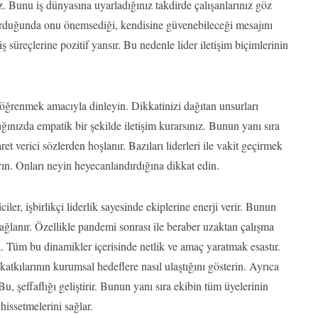
z. Bunu iş dünyasına uyarladığınız takdirde çalışanlarınız göz
 kurduğunda onu önemsediği, kendisine güvenebileceği mesajını
 süreçlerine pozitif yansır. Bu nedenle lider iletişim biçimlerinin
 öğrenmek amacıyla dinleyin. Dikkatinizi dağıtan unsurları
ğınızda empatik bir şekilde iletişim kurarsınız. Bunun yanı sıra
ret verici sözlerden hoşlanır. Bazıları liderleri ile vakit geçirmek
ayın. Onları neyin heyecanlandırdığına dikkat edin.
ciler, işbirlikçi liderlik sayesinde ekiplerine enerji verir. Bunun
sağlanır. Özellikle pandemi sonrası ile beraber uzaktan çalışma
kta. Tüm bu dinamikler içerisinde netlik ve amaç yaratmak esastır.
katkılarının kurumsal hedeflere nasıl ulaştığını gösterin. Ayrıca
. Bu, şeffaflığı geliştirir. Bunun yanı sıra ekibin tüm üyelerinin
hissetmelerini sağlar.