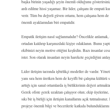
başka birinin yaşadığı şeyin önemli olduğunu gösterirsini
ardı edilme hissi yaşamaz. Bir lider, çalışanı ile empati
verir. Tüm bu değerli güven ortamı, hem çalışana hem de iş
önemli ayaklarından biri empatidir.
Empatik iletişim nasıl sağlanmalıdır? Öncelikle anlamak,
ortadan kaldırıp karşınızdaki kişiye odaklanın. Bunu yaptı
ekibinizi neyin motive ettiğini keşfedin. Bazı insanlar cesa
ister. Son olarak insanları neyin harekete geçirdiğini anl
Lider iletişim tarzında işbirlikçi modeller de vardır. Yöneti
yanı sıra hem üretken hem de keyifli bir çalışma kültürü 
arttığı için sanal ortamlarda iş birliklerinin değeri artma
Gerek ofiste gerek uzaktan çalışıyor olun; ekip üyelerine, 
sıkı bir iş birliği için iletişim kanallarını açık tutmalısınız
projeye önemli bilgi ve becerilerle katkıda bulunduklarını 