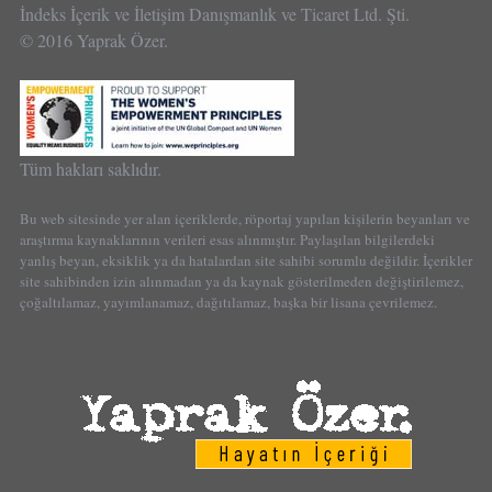
İndeks İçerik ve İletişim Danışmanlık ve Ticaret Ltd. Şti.
© 2016 Yaprak Özer.
Tüm hakları saklıdır.
Bu web sitesinde yer alan içeriklerde, röportaj yapılan kişilerin beyanları ve
araştırma kaynaklarının verileri esas alınmıştır. Paylaşılan bilgilerdeki
yanlış beyan, eksiklik ya da hatalardan site sahibi sorumlu değildir. İçerikler
site sahibinden izin alınmadan ya da kaynak gösterilmeden değiştirilemez,
çoğaltılamaz, yayımlanamaz, dağıtılamaz, başka bir lisana çevrilemez.