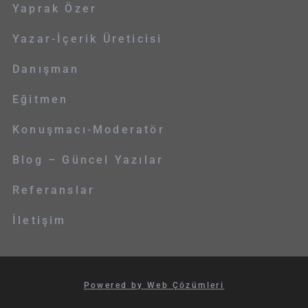
Yaprak Özer
Yazar-İçerik Üreticisi
Danışman
Eğitmen
Konuşmacı-Moderatör
Blog – Güncel Yazılar
Referanslar
İletişim
Powered by Web Çözümleri