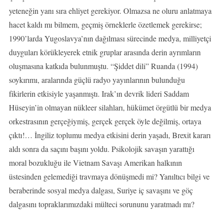
yeteneğin yanı sıra ehliyet gerekiyor. Olmazsa ne oluru anlatmaya
hacet kaldı mı bilmem, geçmiş örneklerle özetlemek gerekirse;
1990’larda Yugoslavya’nın dağılması sürecinde medya, milliyetçi
duyguları körükleyerek etnik gruplar arasında derin ayrımların
oluşmasına katkıda bulunmuştu. “Şiddet dili” Ruanda (1994)
soykırımı, aralarında güçlü radyo yayınlarının bulunduğu
fikirlerin etkisiyle yaşanmıştı. Irak’ın devrik lideri Saddam
Hüseyin’in olmayan nükleer silahları, hükümet örgütlü bir medya
orkestrasının gerçeğiymiş, gerçek gerçek öyle değilmiş, ortaya
çıktı!… İngiliz toplumu medya etkisini derin yaşadı, Brexit kararı
aldı sonra da saçını başını yoldu. Psikolojik savaşın yarattığı
moral bozukluğu ile Vietnam Savaşı Amerikan halkının
üstesinden gelemediği travmaya dönüşmedi mi? Yanıltıcı bilgi ve
beraberinde sosyal medya dalgası, Suriye iç savaşını ve göç
dalgasını topraklarımızdaki mülteci sorununu yaratmadı mı?