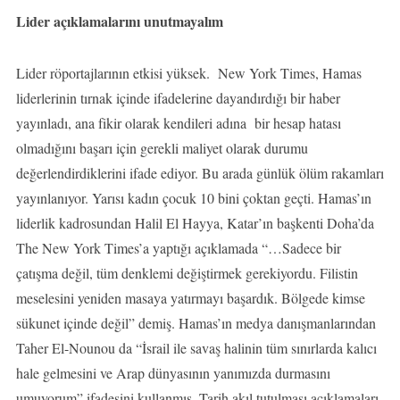
Lider açıklamalarını unutmayalım
Lider röportajlarının etkisi yüksek. New York Times, Hamas
liderlerinin tırnak içinde ifadelerine dayandırdığı bir haber
yayınladı, ana fikir olarak kendileri adına bir hesap hatası
olmadığını başarı için gerekli maliyet olarak durumu
değerlendirdiklerini ifade ediyor. Bu arada günlük ölüm rakamları
yayınlanıyor. Yarısı kadın çocuk 10 bini çoktan geçti. Hamas’ın
liderlik kadrosundan Halil El Hayya, Katar’ın başkenti Doha’da
The New York Times’a yaptığı açıklamada “…Sadece bir
çatışma değil, tüm denklemi değiştirmek gerekiyordu. Filistin
meselesini yeniden masaya yatırmayı başardık. Bölgede kimse
sükunet içinde değil” demiş. Hamas’ın medya danışmanlarından
Taher El-Nounou da “İsrail ile savaş halinin tüm sınırlarda kalıcı
hale gelmesini ve Arap dünyasının yanımızda durmasını
umuyorum” ifadesini kullanmış. Tarih akıl tutulması açıklamaları