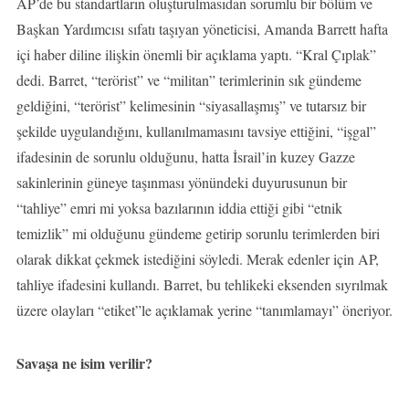
AP’de bu standartların oluşturulmasıdan sorumlu bir bölüm ve
Başkan Yardımcısı sıfatı taşıyan yöneticisi, Amanda Barrett hafta
içi haber diline ilişkin önemli bir açıklama yaptı. “Kral Çıplak”
dedi. Barret, “terörist” ve “militan” terimlerinin sık gündeme
geldiğini, “terörist” kelimesinin “siyasallaşmış” ve tutarsız bir
şekilde uygulandığını, kullanılmamasını tavsiye ettiğini, “işgal”
ifadesinin de sorunlu olduğunu, hatta İsrail’in kuzey Gazze
sakinlerinin güneye taşınması yönündeki duyurusunun bir
“tahliye” emri mi yoksa bazılarının iddia ettiği gibi “etnik
temizlik” mi olduğunu gündeme getirip sorunlu terimlerden biri
olarak dikkat çekmek istediğini söyledi. Merak edenler için AP,
tahliye ifadesini kullandı. Barret, bu tehlikeki eksenden sıyrılmak
üzere olayları “etiket”le açıklamak yerine “tanımlamayı” öneriyor.
Savaşa ne isim verilir?