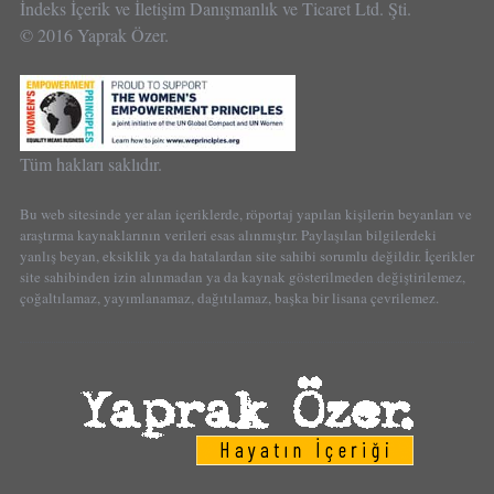
İndeks İçerik ve İletişim Danışmanlık ve Ticaret Ltd. Şti.
© 2016 Yaprak Özer.
Tüm hakları saklıdır.
Bu web sitesinde yer alan içeriklerde, röportaj yapılan kişilerin beyanları ve
araştırma kaynaklarının verileri esas alınmıştır. Paylaşılan bilgilerdeki
yanlış beyan, eksiklik ya da hatalardan site sahibi sorumlu değildir. İçerikler
site sahibinden izin alınmadan ya da kaynak gösterilmeden değiştirilemez,
çoğaltılamaz, yayımlanamaz, dağıtılamaz, başka bir lisana çevrilemez.