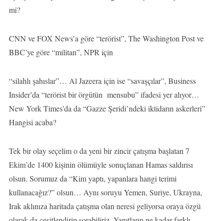
mi?
CNN ve FOX News’a göre “terörist”, The Washington Post ve
BBC’ye göre “militan”, NPR için
“silahlı şahıslar”… Al Jazeera için ise “savaşçılar”, Business
Insider’da “terörist bir örgütün mensubu” ifadesi yer alıyor…
New York Times’da da “Gazze Şeridi’ndeki iktidarın askerleri”
Hangisi acaba?
Tek bir olay seçelim o da yeni bir zincir çatışma başlatan 7
Ekim’de 1400 kişinin ölümüyle sonuçlanan Hamas saldırısı
olsun. Sorumuz da “Kim yaptı, yapanlara hangi terimi
kullanacağız?” olsun… Aynı soruyu Yemen, Suriye, Ukrayna,
Irak aklınıza haritada çatışma olan neresi geliyorsa oraya özgü
olarak da çeşitlendirip sorabiliriz. Yanıtların ne kadar farklı