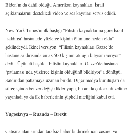
Biden’ın da dahil olduğu Amerikan kaynakları, İsrail
açıklamalarını destekledi video ve ses kayıtları servis edildi.
New York Times’ın ilk başlığı “Filistin kaynaklarına göre İsrail
‘saldırısı’ hastanede yüzlerce kişinin ölümüne neden oldu”
şeklindeydi. İkinci versiyon, “Filistin kaynakları Gazze’de
hastane saldırısında en az 500 kişinin öldüğü bilgisini veriyor”
dedi. Üçüncü başlık, “Filistin kaynakları Gazze’de hastane
‘patlaması’nda yüzlerce kişinin öldüğünü bildiriyor”a dönüştü.
Saldırıdan patlamaya uzanan bir dil. Diğer medya kuruluşları da
süreç içinde benzer değişiklikler yaptı, bu arada çok azı düzeltme
yayınladı ya da ilk haberlerinin şüpheli niteliğini kabul etti.
Yugoslavya – Ruanda – Brexit
Çatışma alanlarından tarafsız haber bildirmek için cesaret ve