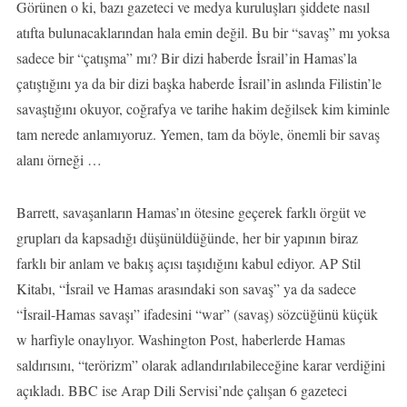
Görünen o ki, bazı gazeteci ve medya kuruluşları şiddete nasıl
atıfta bulunacaklarından hala emin değil. Bu bir “savaş” mı yoksa
sadece bir “çatışma” mı? Bir dizi haberde İsrail’in Hamas’la
çatıştığını ya da bir dizi başka haberde İsrail’in aslında Filistin’le
savaştığını okuyor, coğrafya ve tarihe hakim değilsek kim kiminle
tam nerede anlamıyoruz. Yemen, tam da böyle, önemli bir savaş
alanı örneği …
Barrett, savaşanların Hamas’ın ötesine geçerek farklı örgüt ve
grupları da kapsadığı düşünüldüğünde, her bir yapının biraz
farklı bir anlam ve bakış açısı taşıdığını kabul ediyor. AP Stil
Kitabı, “İsrail ve Hamas arasındaki son savaş” ya da sadece
“İsrail-Hamas savaşı” ifadesini “war” (savaş) sözcüğünü küçük
w harfiyle onaylıyor. Washington Post, haberlerde Hamas
saldırısını, “terörizm” olarak adlandırılabileceğine karar verdiğini
açıkladı. BBC ise Arap Dili Servisi’nde çalışan 6 gazeteci