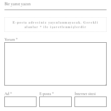
Bir yanıt yazın
E-posta adresiniz yayınlanmayacak.
Gerekli
alanlar
*
ile işaretlenmişlerdir
Yorum
*
Ad
*
E-posta
*
İnternet sitesi