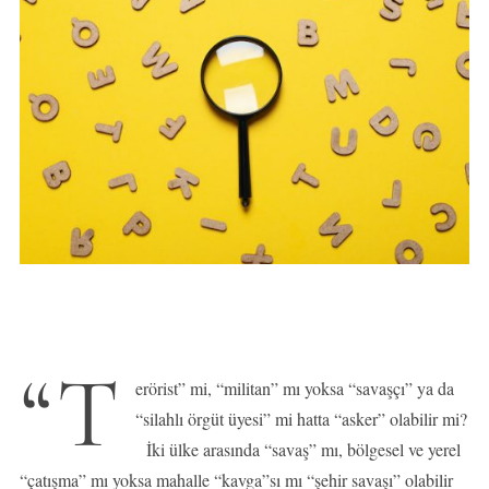
“T
erörist” mi, “militan” mı yoksa “savaşçı” ya da
“silahlı örgüt üyesi” mi hatta “asker” olabilir mi?
İki ülke arasında “savaş” mı, bölgesel ve yerel
“çatışma” mı yoksa mahalle “kavga”sı mı “şehir savaşı” olabilir