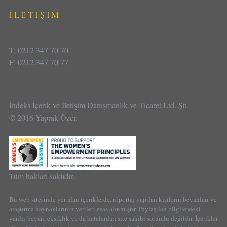
İLETİŞİM
T: 0212 347 70 70
F: 0212 347 70 77
İndeks İçerik ve İletişim Danışmanlık ve Ticaret Ltd. Şti.
© 2016 Yaprak Özer.
Tüm hakları saklıdır.
Bu web sitesinde yer alan içeriklerde, röportaj yapılan kişilerin beyanları ve
araştırma kaynaklarının verileri esas alınmıştır. Paylaşılan bilgilerdeki
yanlış beyan, eksiklik ya da hatalardan site sahibi sorumlu değildir. İçerikler