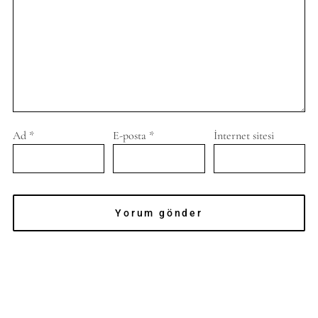
Ad
*
E-posta
*
İnternet sitesi