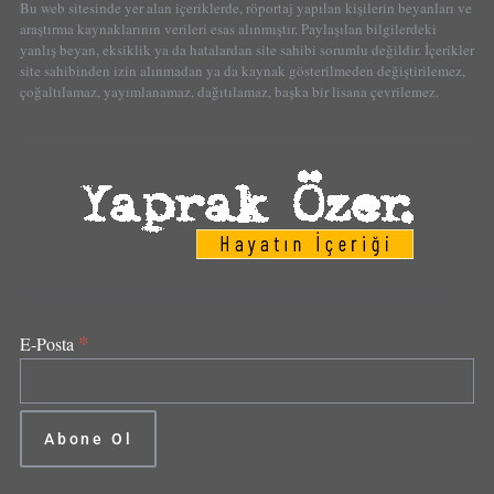
Bu web sitesinde yer alan içeriklerde, röportaj yapılan kişilerin beyanları ve
araştırma kaynaklarının verileri esas alınmıştır. Paylaşılan bilgilerdeki
yanlış beyan, eksiklik ya da hatalardan site sahibi sorumlu değildir. İçerikler
site sahibinden izin alınmadan ya da kaynak gösterilmeden değiştirilemez,
çoğaltılamaz, yayımlanamaz, dağıtılamaz, başka bir lisana çevrilemez.
*
E-Posta