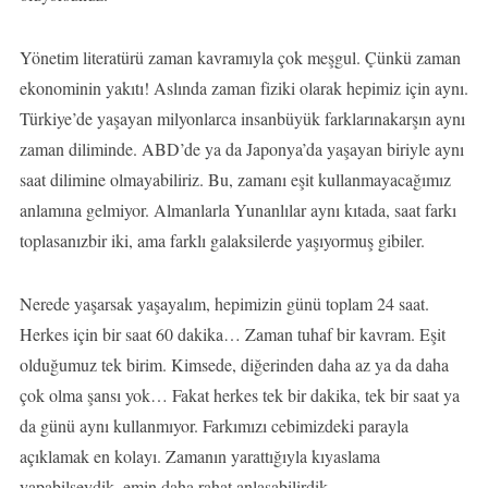
Yönetim literatürü zaman kavramıyla çok meşgul. Çünkü zaman
ekonominin yakıtı! Aslında zaman fiziki olarak hepimiz için aynı.
Türkiye’de yaşayan milyonlarca insanbüyük farklarınakarşın aynı
zaman diliminde. ABD’de ya da Japonya’da yaşayan biriyle aynı
saat dilimine olmayabiliriz. Bu, zamanı eşit kullanmayacağımız
anlamına gelmiyor. Almanlarla Yunanlılar aynı kıtada, saat farkı
toplasanızbir iki, ama farklı galaksilerde yaşıyormuş gibiler.
Nerede yaşarsak yaşayalım, hepimizin günü toplam 24 saat.
Herkes için bir saat 60 dakika… Zaman tuhaf bir kavram. Eşit
olduğumuz tek birim. Kimsede, diğerinden daha az ya da daha
çok olma şansı yok… Fakat herkes tek bir dakika, tek bir saat ya
da günü aynı kullanmıyor. Farkımızı cebimizdeki parayla
açıklamak en kolayı. Zamanın yarattığıyla kıyaslama
yapabilseydik, emin daha rahat anlaşabilirdik.