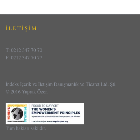
İLETİŞİM
T: 0212 347 70 70
F: 0212 347 70 77
İndeks İçerik ve İletişim Danışmanlık ve Ticaret Ltd. Şti.
© 2016 Yaprak Özer.
Tüm hakları saklıdır.