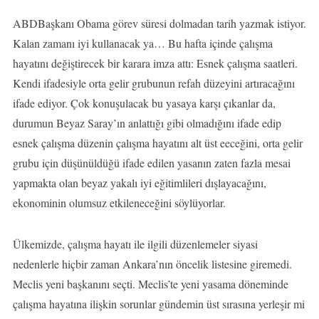
ABDBaşkanı Obama görev süresi dolmadan tarih yazmak istiyor.
Kalan zamanı iyi kullanacak ya… Bu hafta içinde çalışma
hayatını değiştirecek bir karara imza attı: Esnek çalışma saatleri.
Kendi ifadesiyle orta gelir grubunun refah düzeyini artıracağını
ifade ediyor. Çok konuşulacak bu yasaya karşı çıkanlar da,
durumun Beyaz Saray’ın anlattığı gibi olmadığını ifade edip
esnek çalışma düzenin çalışma hayatını alt üst eeceğini, orta gelir
grubu için düşünüldüğü ifade edilen yasanın zaten fazla mesai
yapmakta olan beyaz yakalı iyi eğitimlileri dışlayacağını,
ekonominin olumsuz etkileneceğini söylüyorlar.
Ülkemizde, çalışma hayatı ile ilgili düzenlemeler siyasi
nedenlerle hiçbir zaman Ankara’nın öncelik listesine giremedi.
Meclis yeni başkanını seçti. Meclis’te yeni yasama döneminde
çalışma hayatına ilişkin sorunlar gündemin üst sırasına yerleşir mi