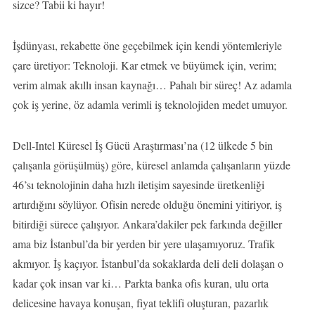
sizce? Tabii ki hayır!
İşdünyası, rekabette öne geçebilmek için kendi yöntemleriyle
çare üretiyor: Teknoloji. Kar etmek ve büyümek için, verim;
verim almak akıllı insan kaynağı… Pahalı bir süreç! Az adamla
çok iş yerine, öz adamla verimli iş teknolojiden medet umuyor.
Dell-Intel Küresel İş Gücü Araştırması’na (12 ülkede 5 bin
çalışanla görüşülmüş) göre, küresel anlamda çalışanların yüzde
46’sı teknolojinin daha hızlı iletişim sayesinde üretkenliği
artırdığını söylüyor. Ofisin nerede olduğu önemini yitiriyor, iş
bitirdiği sürece çalışıyor. Ankara’dakiler pek farkında değiller
ama biz İstanbul’da bir yerden bir yere ulaşamıyoruz. Trafik
akmıyor. İş kaçıyor. İstanbul’da sokaklarda deli deli dolaşan o
kadar çok insan var ki… Parkta banka ofis kuran, ulu orta
delicesine havaya konuşan, fiyat teklifi oluşturan, pazarlık