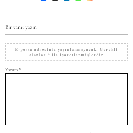
Bir yanıt yazın
E-posta adresiniz yayınlanmayacak.
Gerekli
alanlar
*
ile işaretlenmişlerdir
Yorum
*