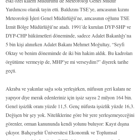
eski özel kalem Müdürünü de Meteoroloji Genel Müdür
Yardımcısı olarak tayin etti. Baldızını TSE’ye, amcasının kızını
Meteoroloji İşleri Genel Müdürlüğü’ne, amcasının oğlunu TSE
İzmit Bölge Müdürlüğü’ne atadı. 1991’de kurulan DYP-SHP ve
DYP-CHP hükümetleri döneminde, sadece Adalet Bakanlığı’na
5 bin kişi alınırken Adalet Bakanı Mehmet Moğultay, “Seyfi
Oktay ve benim dönemimde de iki bin hakim aldık. Bu kadroları
örgütüme vermeyip de, MHP’ye mi verseydim?” diyerek tarihe
geçti.
Akraba ve yakınlar sağa sola yerleşirken, nüfusun geri kalanı ne
yapıyor diye merak edenleriniz için işsiz sayısı 2 milyon 164 bin.
Genel işsizlik oranı yüzde 11,5. Genç nüfusta işsizlik yüzde 16,3.
Değişen bir şey yok. Niteliklerine göre bir yere yerleşemeyeceğini
görenler, orman kanununda kendi yolunu buluyor: Kayıt dışına
çıkıyor. Bahçeşehir Üniversitesi Ekonomik ve Toplumsal