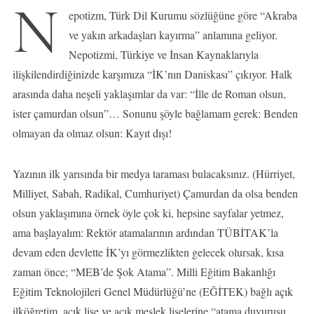
N
epotizm, Türk Dil Kurumu sözlüğüne göre “Akraba
ve yakın arkadaşları kayırma” anlamına geliyor.
Nepotizmi, Türkiye ve İnsan Kaynaklarıyla
ilişkilendirdiğinizde karşımıza “İK’nın Daniskası” çıkıyor. Halk
arasında daha neşeli yaklaşımlar da var: “İlle de Roman olsun,
ister çamurdan olsun”… Sonunu şöyle bağlamam gerek: Benden
olmayan da olmaz olsun: Kayıt dışı!
Yazının ilk yarısında bir medya taraması bulacaksınız. (Hürriyet,
Milliyet, Sabah, Radikal, Cumhuriyet) Çamurdan da olsa benden
olsun yaklaşımına örnek öyle çok ki, hepsine sayfalar yetmez,
ama başlayalım: Rektör atamalarının ardından TÜBİTAK’la
devam eden devlette İK’yı görmezlikten gelecek olursak, kısa
zaman önce; “MEB’de Şok Atama”. Milli Eğitim Bakanlığı
Eğitim Teknolojileri Genel Müdürlüğü’ne (EĞİTEK) bağlı açık
ilköğretim, açık lise ve açık meslek liselerine “atama duyurusu