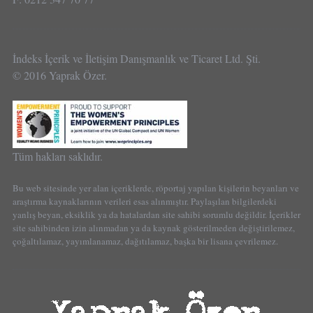
İndeks İçerik ve İletişim Danışmanlık ve Ticaret Ltd. Şti.
© 2016 Yaprak Özer.
Tüm hakları saklıdır.
Bu web sitesinde yer alan içeriklerde, röportaj yapılan kişilerin beyanları ve
araştırma kaynaklarının verileri esas alınmıştır. Paylaşılan bilgilerdeki
yanlış beyan, eksiklik ya da hatalardan site sahibi sorumlu değildir. İçerikler
site sahibinden izin alınmadan ya da kaynak gösterilmeden değiştirilemez,
çoğaltılamaz, yayımlanamaz, dağıtılamaz, başka bir lisana çevrilemez.