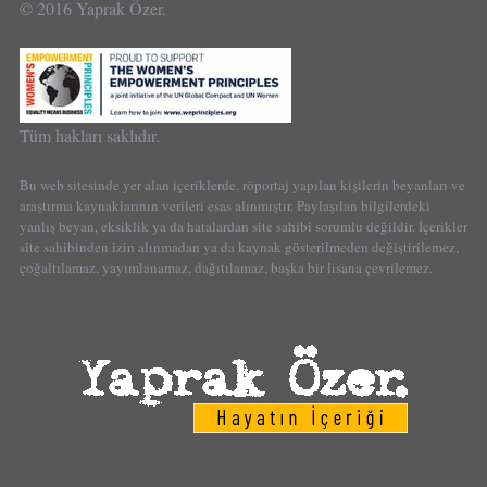
© 2016 Yaprak Özer.
Tüm hakları saklıdır.
Bu web sitesinde yer alan içeriklerde, röportaj yapılan kişilerin beyanları ve
araştırma kaynaklarının verileri esas alınmıştır. Paylaşılan bilgilerdeki
yanlış beyan, eksiklik ya da hatalardan site sahibi sorumlu değildir. İçerikler
site sahibinden izin alınmadan ya da kaynak gösterilmeden değiştirilemez,
çoğaltılamaz, yayımlanamaz, dağıtılamaz, başka bir lisana çevrilemez.