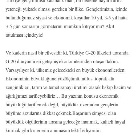
Türkiye genç nüfusu kalabalık olan, bu nedenle hayal kurma
yeteneği yüksek olması gereken bir ülke. Gençlerimizin, içinde
bulunduğumuz siyasi ve ekonomik koşullar 10 yıl, 3-5 yıl hatta
3-5 gün sonrasını görmelerini mümkün kılıyor mu? Akıl
tutulması içindeyiz!
Ve kaderin nasıl bir cilvesidir ki, Türkiye G-20 ülkeleri arasında.
G-20 dünyanın en gelişmiş ekonomilerinden oluşan takım.
Varsayılıyor ki, ülkemiz gelecekteki en büyük ekonomilerden.
Ekonominin büyüklüğüne yüzölçümü, nüfus, toprak altı
zenginlikleri, tarım ve temel sanayi üretimi olarak bakıp hacim ve
ağırlığımızı tarifleyebiliriz… Bu yazının konusu ekonomik
büyüklüğü tariflemek değil, büyüklük üzerinden gençlerin
büyüme arzularına dikkat çekmek.Başarının simgesi olan
büyüklük ölçütlerinin arasına geleceğe inanmak, kaliteli hayal
kurmak gibi kriterlerin alınmasını teklif ediyorum.