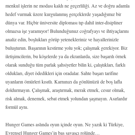
menkul işlerin ne modası kaldı ne geçerliliği. Az ve doğru adamla
hedef vurmak üzere kurgulanmış gerçeklerde yaşadığımız bir
dünya var. Hiçbir üniversite diploması tıp dahil inter-disipliner
olmazsa işe yaramıyor! Bulunduğunuz coğrafyayı ve ihtiyaçlarını
analiz edin, boşlukları görüp yetenekleriniz ve hayallerinizle
buluşturun. Başarının kestirme yolu yok; çalışmak gerekiyor. Biz
iletişimcilerin, bu köşelerde ya da ekranlarda, size başarılı örnek
olarak sunduğu tüm parlak şahsiyetler bilin ki, çalıştıkları, farklı
oldukları, diyet ödedikleri için oradalar. Sahte başarı tarifine
uyanların ömürleri kısıtlı. Karnınızı da gönlünüzü de boş lafla
doldurmayın. Çalışmak, araştırmak, merak etmek, cesur olmak,
risk almak, denemek, sebat etmek yolundan şaşmayın. Asırlardır
formül aynı.
Hunger Games aslında oyun içinde oyun. Ne yazık ki Türkiye,
Evrensel Hunger Games’in baş savaşçı rolünde…