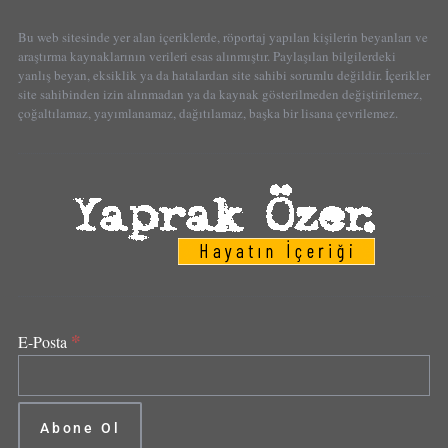
Bu web sitesinde yer alan içeriklerde, röportaj yapılan kişilerin beyanları ve
araştırma kaynaklarının verileri esas alınmıştır. Paylaşılan bilgilerdeki
yanlış beyan, eksiklik ya da hatalardan site sahibi sorumlu değildir. İçerikler
site sahibinden izin alınmadan ya da kaynak gösterilmeden değiştirilemez,
çoğaltılamaz, yayımlanamaz, dağıtılamaz, başka bir lisana çevrilemez.
*
E-Posta