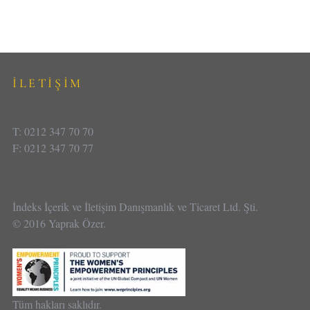
İLETİŞİM
T: 0212 347 70 70
F: 0212 347 70 77
İndeks İçerik ve İletişim Danışmanlık ve Ticaret Ltd. Şti.
© 2016 Yaprak Özer.
Tüm hakları saklıdır.