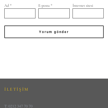
Ad
*
E-posta
*
İnternet sitesi
İLETİŞİM
T: 0212 347 70 70