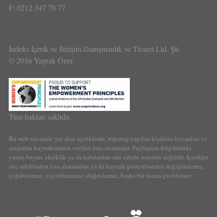
F: 0212 347 70 77
İndeks İçerik ve İletişim Danışmanlık ve Ticaret Ltd. Şti.
© 2016 Yaprak Özer.
Tüm hakları saklıdır.
Bu web sitesinde yer alan içeriklerde, röportaj yapılan kişilerin beyanları ve
araştırma kaynaklarının verileri esas alınmıştır. Paylaşılan bilgilerdeki
yanlış beyan, eksiklik ya da hatalardan site sahibi sorumlu değildir. İçerikler
site sahibinden izin alınmadan ya da kaynak gösterilmeden değiştirilemez,
çoğaltılamaz, yayımlanamaz, dağıtılamaz, başka bir lisana çevrilemez.