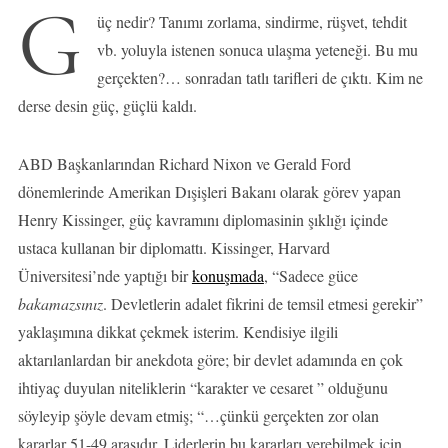
G
üç nedir? Tanımı zorlama, sindirme, rüşvet, tehdit
vb. yoluyla istenen sonuca ulaşma yeteneği. Bu mu
gerçekten?… sonradan tatlı tarifleri de çıktı. Kim ne
derse desin güç, güçlü kaldı.
ABD Başkanlarından Richard Nixon ve Gerald Ford
dönemlerinde Amerikan Dışişleri Bakanı olarak görev yapan
Henry Kissinger, güç kavramını diplomasinin şıklığı içinde
ustaca kullanan bir diplomattı. Kissinger, Harvard
Üniversitesi’nde yaptığı bir
konuşmada
, “Sadece güce
bakamazsınız
. Devletlerin adalet fikrini de temsil etmesi gerekir”
yaklaşımına dikkat çekmek isterim. Kendisiye ilgili
aktarılanlardan bir anekdota göre; bir devlet adamında en çok
ihtiyaç duyulan niteliklerin “karakter ve cesaret ” olduğunu
söyleyip şöyle devam etmiş; “…çünkü gerçekten zor olan
kararlar 51-49 arasıdır. Liderlerin bu kararları verebilmek için