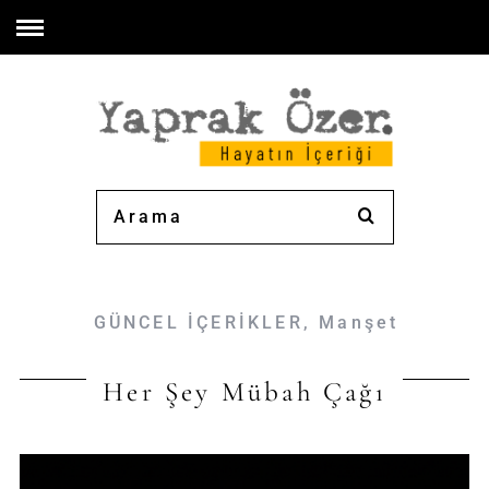
GÜNCEL İÇERİKLER
,
Manşet
Her Şey Mübah Çağı