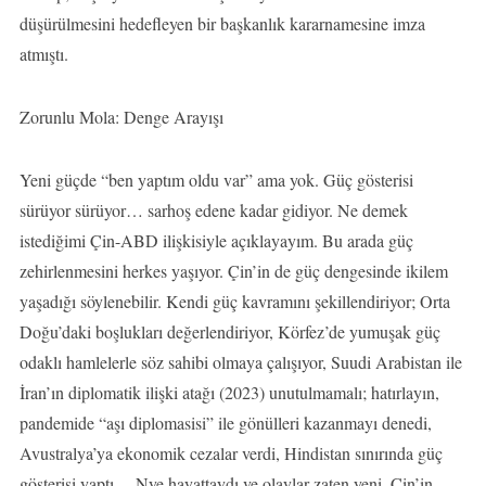
düşürülmesini hedefleyen bir başkanlık kararnamesine imza
atmıştı.
Zorunlu Mola: Denge Arayışı
Yeni güçde “ben yaptım oldu var” ama yok. Güç gösterisi
sürüyor sürüyor… sarhoş edene kadar gidiyor. Ne demek
istediğimi Çin-ABD ilişkisiyle açıklayayım. Bu arada güç
zehirlenmesini herkes yaşıyor. Çin’in de güç dengesinde ikilem
yaşadığı söylenebilir. Kendi güç kavramını şekillendiriyor; Orta
Doğu’daki boşlukları değerlendiriyor, Körfez’de yumuşak güç
odaklı hamlelerle söz sahibi olmaya çalışıyor, Suudi Arabistan ile
İran’ın diplomatik ilişki atağı (2023) unutulmamalı; hatırlayın,
pandemide “aşı diplomasisi” ile gönülleri kazanmayı denedi,
Avustralya’ya ekonomik cezalar verdi, Hindistan sınırında güç
gösterisi yaptı… Nye hayattaydı ve olaylar zaten yeni, Çin’in