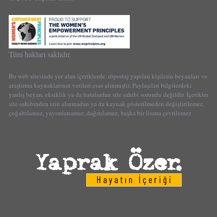
Tüm hakları saklıdır.
Bu web sitesinde yer alan içeriklerde, röportaj yapılan kişilerin beyanları ve
araştırma kaynaklarının verileri esas alınmıştır. Paylaşılan bilgilerdeki
yanlış beyan, eksiklik ya da hatalardan site sahibi sorumlu değildir. İçerikler
site sahibinden izin alınmadan ya da kaynak gösterilmeden değiştirilemez,
çoğaltılamaz, yayımlanamaz, dağıtılamaz, başka bir lisana çevrilemez.