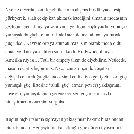
Nye ne diyordu; sertlik politikalarına alışmış bir dünyada, esip
gürleyerek, silah çekip kan akıtarak istediğini almanın modasının
geçtiğini, yeni dünyaya yeni kural geldiğini söylüyordu; yumuşak
yumuşak da güçlü olunur. Hakikaten de metoduna “yumuşak
güç” dedi. Kavram ortaya atılır atılmaz isim olarak moda oldu,
ama uygulamaya alabilen sınırlı kaldı. Hollywood dünyası,
Amerika rüyası… Tatlı bir emperyalizm de diyebiliriz. Neticede,
masum değiliz hiçbirimiz. Nye, zaman içinde koşullar
değiştikçe kurduğu güç endeksini kendi eliyle genişletti, sert güç,
yumuşak güç, listesine “akıllı güç” (smart power) yaklaşımını
ilave etti; yumuşak gücü geleneksel sert güç unsurlarıyla
birleştirmenin önemini vurguladı.
Bugün hiçbir tanıma sığmayan yaklaşımlar hakim; biraz ondan
biraz bundan. Her şeyin mübah olduğu güç dönemi yaşıyoruz.