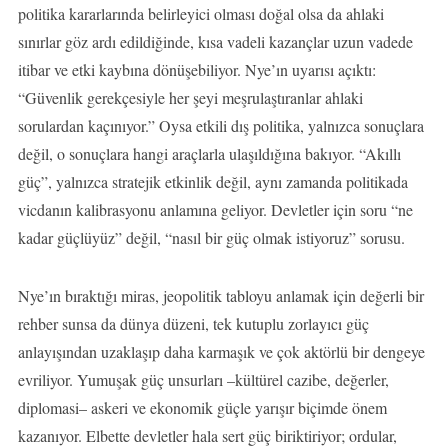
politika kararlarında belirleyici olması doğal olsa da ahlaki
sınırlar göz ardı edildiğinde, kısa vadeli kazançlar uzun vadede
itibar ve etki kaybına dönüşebiliyor. Nye’ın uyarısı açıktı:
“Güvenlik gerekçesiyle her şeyi meşrulaştıranlar ahlaki
sorulardan kaçınıyor.” Oysa etkili dış politika, yalnızca sonuçlara
değil, o sonuçlara hangi araçlarla ulaşıldığına bakıyor. “Akıllı
güç”, yalnızca stratejik etkinlik değil, aynı zamanda politikada
vicdanın kalibrasyonu anlamına geliyor. Devletler için soru “ne
kadar güçlüyüz” değil, “nasıl bir güç olmak istiyoruz” sorusu.
Nye’ın bıraktığı miras, jeopolitik tabloyu anlamak için değerli bir
rehber sunsa da dünya düzeni, tek kutuplu zorlayıcı güç
anlayışından uzaklaşıp daha karmaşık ve çok aktörlü bir dengeye
evriliyor. Yumuşak güç unsurları –kültürel cazibe, değerler,
diplomasi– askeri ve ekonomik güçle yarışır biçimde önem
kazanıyor. Elbette devletler hala sert güç biriktiriyor; ordular,