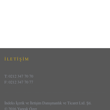
İLETİŞİM
T: 0212 347 70 70
F: 0212 347 70 77
İndeks İçerik ve İletişim Danışmanlık ve Ticaret Ltd. Şti.
© 2016 Yaprak Özer.