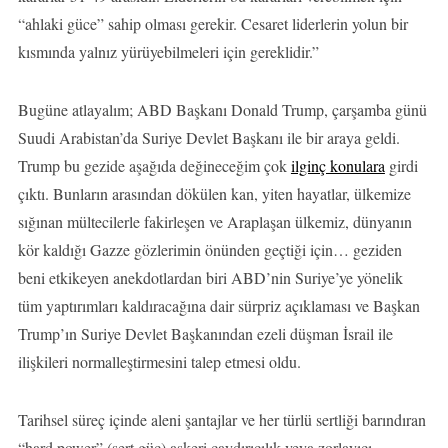
“ahlaki güce” sahip olması gerekir. Cesaret liderlerin yolun bir
kısmında yalnız yürüyebilmeleri için gereklidir.”
Bugüne atlayalım; ABD Başkanı Donald Trump, çarşamba günü
Suudi Arabistan’da Suriye Devlet Başkanı ile bir araya geldi.
Trump bu gezide aşağıda değineceğim çok
ilginç konulara
girdi
çıktı. Bunların arasından dökülen kan, yiten hayatlar, ülkemize
sığınan mültecilerle fakirleşen ve Araplaşan ülkemiz, dünyanın
kör kaldığı Gazze gözlerimin önünden geçtiği için… geziden
beni etkikeyen anekdotlardan biri ABD’nin Suriye’ye yönelik
tüm yaptırımları kaldıracağına dair sürpriz açıklaması ve Başkan
Trump’ın Suriye Devlet Başkanından ezeli düşman İsrail ile
ilişkileri normalleştirmesini talep etmesi oldu.
Tarihsel süreç içinde aleni şantajlar ve her türlü sertliği barındıran
“hard power” (sert güç) askeri caydırıcılık veya zorlayıcı