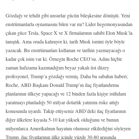
Gözdağı ve tehdit gibi unsurlar gücün bileşkesine dönüştü. Yeni
enstrümanlarla oynamasını bilen var mı? Lider hegemonyasından
çıkan güce Tesla, Space X ve X firmalarının sahibi Elon Musk’la
tanıştık. Ama orada kalmıyor ki, tarih Musk ismini öyle böyle
yazacak. Bu enstrümanları kullanan ve tarihin yazmayacağı o
kadar çok isim var ki. Örnegin Roche CEO’su. Adını hiçbir
zaman hafızama kazımadığım beyaz yakalı üst düzey
profesyonel, Trump’a gözdağı vermiş. Daha bu sabahın haberi;
Roche, ABD Başkanı Donald Trump’ın ilaç fiyatlandırma
planlarının ülkeye yapacağı ve 12 binden fazla kişiye istihdam
yaratmayı planladığı 50 milyar dolarlık yatırımı riske attığı
konusunda uyardı. Takip ettiyseniz ABD’deki ilaç fiyatlarının
diğer ülkelere kıyasla 5-10 kat yüksek olduğunu ve bunun
milyonlarca Amerikalının hayatını olumsuz etkilediğini söyleyen
Trump, ilaç fiyatlarının ülke içinde yüzde 30-80 arasında