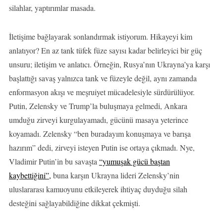
silahlar, yaptırımlar masada.
İletişime bağlayarak sonlandırmak istiyorum. Hikayeyi kim
anlatıyor? En az tank tüfek füze sayısı kadar belirleyici bir güç
unsuru; iletişim ve anlatıcı. Örneğin, Rusya’nın Ukrayna’ya karşı
başlattığı savaş yalnızca tank ve füzeyle değil, aynı zamanda
enformasyon akışı ve meşruiyet mücadelesiyle sürdürülüyor.
Putin, Zelensky ve Trump’la buluşmaya gelmedi, Ankara
umduğu zirveyi kurgulayamadı, gücünü masaya yeterince
koyamadı. Zelensky “ben buradayım konuşmaya ve barışa
hazırım” dedi, zirveyi isteyen Putin ise ortaya çıkmadı. Nye,
Vladimir Putin’in bu savaşta
“yumuşak gücü baştan
kaybettiğini”,
buna karşın Ukrayna lideri Zelensky’nin
uluslararası kamuoyunu etkileyerek ihtiyaç duyduğu silah
desteğini sağlayabildiğine dikkat çekmişti.