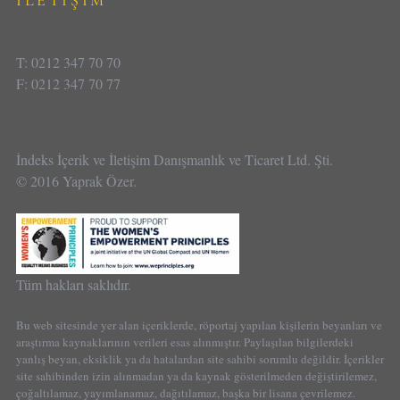
T: 0212 347 70 70
F: 0212 347 70 77
İndeks İçerik ve İletişim Danışmanlık ve Ticaret Ltd. Şti.
© 2016 Yaprak Özer.
Tüm hakları saklıdır.
Bu web sitesinde yer alan içeriklerde, röportaj yapılan kişilerin beyanları ve
araştırma kaynaklarının verileri esas alınmıştır. Paylaşılan bilgilerdeki
yanlış beyan, eksiklik ya da hatalardan site sahibi sorumlu değildir. İçerikler
site sahibinden izin alınmadan ya da kaynak gösterilmeden değiştirilemez,
çoğaltılamaz, yayımlanamaz, dağıtılamaz, başka bir lisana çevrilemez.