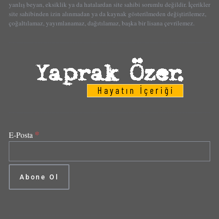
yanlış beyan, eksiklik ya da hatalardan site sahibi sorumlu değildir. İçerikler
site sahibinden izin alınmadan ya da kaynak gösterilmeden değiştirilemez,
çoğaltılamaz, yayımlanamaz, dağıtılamaz, başka bir lisana çevrilemez.
*
E-Posta