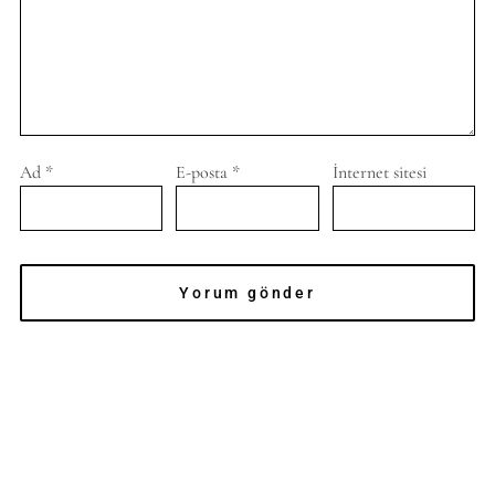
Ad
*
E-posta
*
İnternet sitesi