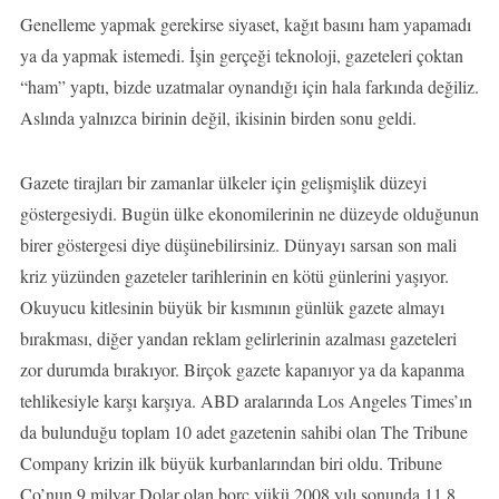
Genelleme yapmak gerekirse siyaset, kağıt basını ham yapamadı
ya da yapmak istemedi. İşin gerçeği teknoloji, gazeteleri çoktan
“ham” yaptı, bizde uzatmalar oynandığı için hala farkında değiliz.
Aslında yalnızca birinin değil, ikisinin birden sonu geldi.
Gazete tirajları bir zamanlar ülkeler için gelişmişlik düzeyi
göstergesiydi. Bugün ülke ekonomilerinin ne düzeyde olduğunun
birer göstergesi diye düşünebilirsiniz. Dünyayı sarsan son mali
kriz yüzünden gazeteler tarihlerinin en kötü günlerini yaşıyor.
Okuyucu kitlesinin büyük bir kısmının günlük gazete almayı
bırakması, diğer yandan reklam gelirlerinin azalması gazeteleri
zor durumda bırakıyor. Birçok gazete kapanıyor ya da kapanma
tehlikesiyle karşı karşıya. ABD aralarında Los Angeles Times’ın
da bulunduğu toplam 10 adet gazetenin sahibi olan The Tribune
Company krizin ilk büyük kurbanlarından biri oldu. Tribune
Co’nun 9 milyar Dolar olan borç yükü 2008 yılı sonunda 11,8