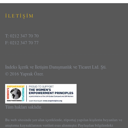
İLETİŞİM
T: 0212 347 70 70
F: 0212 347 70 77
İndeks İçerik ve İletişim Danışmanlık ve Ticaret Ltd. Şti.
© 2016 Yaprak Özer.
Tüm hakları saklıdır.
Bu web sitesinde yer alan içeriklerde, röportaj yapılan kişilerin beyanları ve
araştırma kaynaklarının verileri esas alınmıştır. Paylaşılan bilgilerdeki