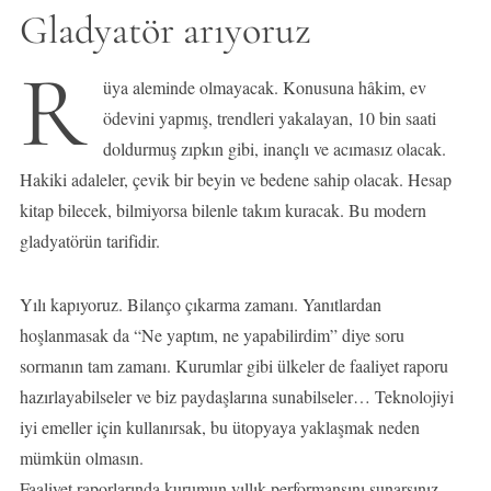
Gladyatör arıyoruz
R
üya aleminde olmayacak. Konusuna hâkim, ev
ödevini yapmış, trendleri yakalayan, 10 bin saati
doldurmuş zıpkın gibi, inançlı ve acımasız olacak.
Hakiki adaleler, çevik bir beyin ve bedene sahip olacak. Hesap
kitap bilecek, bilmiyorsa bilenle takım kuracak. Bu modern
gladyatörün tarifidir.
Yılı kapıyoruz. Bilanço çıkarma zamanı. Yanıtlardan
hoşlanmasak da “Ne yaptım, ne yapabilirdim” diye soru
sormanın tam zamanı. Kurumlar gibi ülkeler de faaliyet raporu
hazırlayabilseler ve biz paydaşlarına sunabilseler… Teknolojiyi
iyi emeller için kullanırsak, bu ütopyaya yaklaşmak neden
mümkün olmasın.
Faaliyet raporlarında kurumun yıllık performansını sunarsınız.