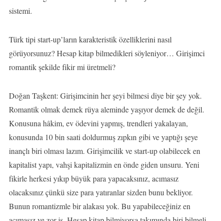
sistemi.
Türk tipi start-up’ların karakteristik özelliklerini nasıl
görüyorsunuz? Hesap kitap bilmedikleri söyleniyor… Girişimci
romantik şekilde fikir mi üretmeli?
Doğan Taşkent: Girişimcinin her şeyi bilmesi diye bir şey yok.
Romantik olmak demek rüya aleminde yaşıyor demek de değil.
Konusuna hâkim, ev ödevini yapmış, trendleri yakalayan,
konusunda 10 bin saati doldurmuş zıpkın gibi ve yaptığı şeye
inançlı biri olması lazım. Girişimcilik ve start-up olabilecek en
kapitalist yapı, vahşi kapitalizmin en önde giden unsuru. Yeni
fikirle herkesi yıkıp büyük para yapacaksınız, acımasız
olacaksınız çünkü size para yatıranlar sizden bunu bekliyor.
Bunun romantizmle bir alakası yok. Bu yapabileceğiniz en
acımasız ve zor iş. Hesap kitap bilmiyorsa takımında biri bilmeli,