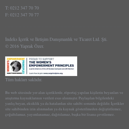
T: 0212 347 70 70
F: 0212 347 70 77
İndeks İçerik ve İletişim Danışmanlık ve Ticaret Ltd. Şti.
© 2016 Yaprak Özer.
Tüm hakları saklıdır.
Bu web sitesinde yer alan içeriklerde, röportaj yapılan kişilerin beyanları ve
araştırma kaynaklarının verileri esas alınmıştır. Paylaşılan bilgilerdeki
yanlış beyan, eksiklik ya da hatalardan site sahibi sorumlu değildir. İçerikler
site sahibinden izin alınmadan ya da kaynak gösterilmeden değiştirilemez,
çoğaltılamaz, yayımlanamaz, dağıtılamaz, başka bir lisana çevrilemez.