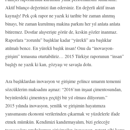
Aktif bilanço değerinizi ilan edersiniz. En değerli aktif insan
kaynağı! Pek çok rapor ne yazık ki tarihte bir zaman alınmış
binayı, bir zaman kurulmuş makina parkını her yıl anlata anlata
bitiremez. Dostlar alışverişte görür de, keskin gözler inanmaz.
Raporlara “zorunlu” başlıklar kadar “yürekli” ara başlıklar
atılmalı bence. En yürekli başlık insan! Onu da “inovasyon-
girişim” temasına oturtabiliriz… 2015 Türkiye raporunun “insan”
başlığı ne yazık ki kan, gözyaşı ve savaşla dolu.
Ara başlıklardan inovasyon ve girişime gelince umarım temenni
sözcüklerim maksadını aşmaz: “2016’nın inşaat çimentosundan,
beyinlerdeki çimentoya geçtiği bir yıl olması diliyorum.”
2015 yılında inovasyon, yenilik ve girişimin hayatımıza
yansımasını ekonomi verilerinden çıkarmak ve yüzdelerle ifade
etmek mümkün. Kendimizi kandırmayalım, bizi geleceğe
taşıyacağını umduğumuz girişimciler, inovasyon, patent gibi konu