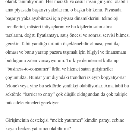
olarak tanımlıyorum. Her meraklı ve cesur insan girişimci olabilir
ama piyasada başarıyı yakalar mı, o başka bir konu. Piyasada
başarıyı yakalayabilmesi için piyasa dinamiklerini, teknoloji
trendlerini, müşteri ihtiyaçlarını ve bu kişilerin satın alma
tarzlarını, doğru fiyatlamayı, satış öncesi ve sonrası servisi bilmesi
gerekir. Tabii yarattığı ürünün ölçeklenebilir olması, yenilikçi
olması ve bunu yaratıp pazara taşımak için bilgiyi ve finansmanı
bulduğunu zaten varsayıyorum. Türkiye de internet kullanıp
“business-to-consumer” ürün ve hizmet satan girişimciler
çoğunlukta. Bunlar yurt dışındaki trendleri izleyip kopyalıyorlar
(clone) veya yine bu sektörde yenilikçi olabiliyorlar. Ama tabii bu
sektörde “barrier to entry” çok düşük olduğundan da çok rakiple
mücadele etmeleri gerekiyor.
Girişimcinin destekçisi “melek yatırımcı” kimdir, parayı cebine
koyan herkes yatırımcı olabilir mi?