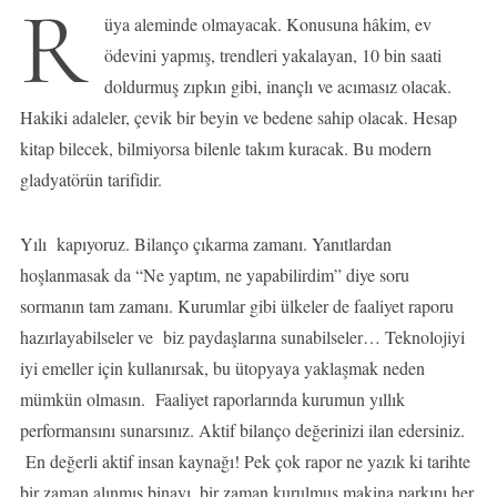
R
üya aleminde olmayacak. Konusuna hâkim, ev
ödevini yapmış, trendleri yakalayan, 10 bin saati
doldurmuş zıpkın gibi, inançlı ve acımasız olacak.
Hakiki adaleler, çevik bir beyin ve bedene sahip olacak. Hesap
kitap bilecek, bilmiyorsa bilenle takım kuracak. Bu modern
gladyatörün tarifidir.
Yılı kapıyoruz. Bilanço çıkarma zamanı. Yanıtlardan
hoşlanmasak da “Ne yaptım, ne yapabilirdim” diye soru
sormanın tam zamanı. Kurumlar gibi ülkeler de faaliyet raporu
hazırlayabilseler ve biz paydaşlarına sunabilseler… Teknolojiyi
iyi emeller için kullanırsak, bu ütopyaya yaklaşmak neden
mümkün olmasın. Faaliyet raporlarında kurumun yıllık
performansını sunarsınız. Aktif bilanço değerinizi ilan edersiniz.
En değerli aktif insan kaynağı! Pek çok rapor ne yazık ki tarihte
bir zaman alınmış binayı, bir zaman kurulmuş makina parkını her