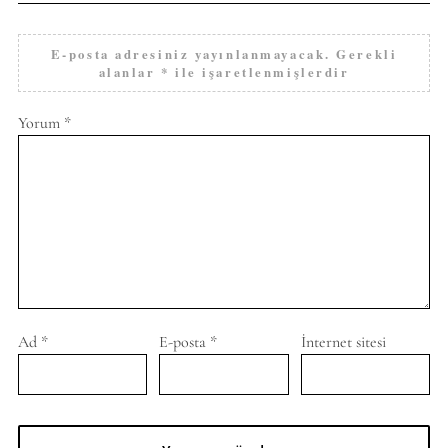
E-posta adresiniz yayınlanmayacak.
Gerekli
alanlar
*
ile işaretlenmişlerdir
Yorum
*
Ad
*
E-posta
*
İnternet sitesi