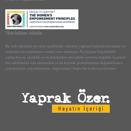
Tüm hakları saklıdır.
Bu web sitesinde yer alan içeriklerde, röportaj yapılan kişilerin beyanları ve
araştırma kaynaklarının verileri esas alınmıştır. Paylaşılan bilgilerdeki
yanlış beyan, eksiklik ya da hatalardan site sahibi sorumlu değildir. İçerikler
site sahibinden izin alınmadan ya da kaynak gösterilmeden değiştirilemez,
çoğaltılamaz, yayımlanamaz, dağıtılamaz, başka bir lisana çevrilemez.