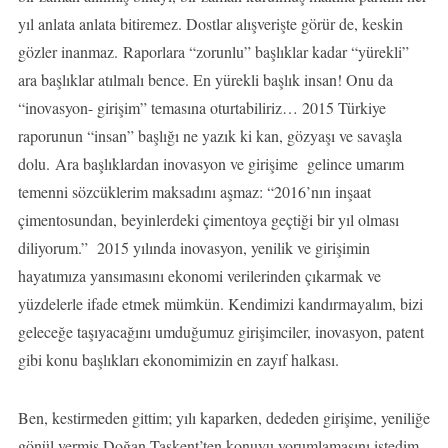
yıl anlata anlata bitiremez. Dostlar alışverişte görür de, keskin
gözler inanmaz. Raporlara “zorunlu” başlıklar kadar “yürekli”
ara başlıklar atılmalı bence. En yürekli başlık insan! Onu da
“inovasyon- girişim” temasına oturtabiliriz… 2015 Türkiye
raporunun “insan” başlığı ne yazık ki kan, gözyaşı ve savaşla
dolu. Ara başlıklardan inovasyon ve girişime gelince umarım
temenni sözcüklerim maksadını aşmaz: “2016’nın inşaat
çimentosundan, beyinlerdeki çimentoya geçtiği bir yıl olması
diliyorum.” 2015 yılında inovasyon, yenilik ve girişimin
hayatımıza yansımasını ekonomi verilerinden çıkarmak ve
yüzdelerle ifade etmek mümkün. Kendimizi kandırmayalım, bizi
geleceğe taşıyacağını umduğumuz girişimciler, inovasyon, patent
gibi konu başlıkları ekonomimizin en zayıf halkası.
Ben, kestirmeden gittim; yılı kaparken, dededen girişime, yeniliğe
gönül vermiş Doğan Taşkent’ten konuyu yorumlamasını istedim.