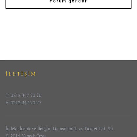
İLETİŞİM
T: 0212 347 70 70
F: 0212 347 70 77
İndeks İçerik ve İletişim Danışmanlık ve Ticaret Ltd. Şti.
© 2016 Yaprak Özer.