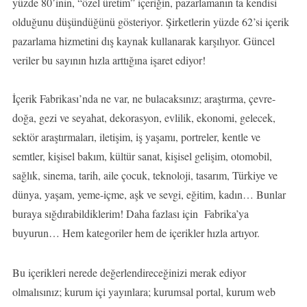
yüzde 80’inin, “özel üretim” içeriğin, pazarlamanın ta kendisi
olduğunu düşündüğünü gösteriyor
. Şirketlerin yüzde 62’si içerik
pazarlama hizmetini dış kaynak kullanarak karşılıyor. Güncel
veriler bu sayının hızla arttığına işaret ediyor!
İçerik Fabrikası’nda ne var, ne bulacaksınız; araştırma, çevre-
doğa, gezi ve seyahat, dekorasyon, evlilik, ekonomi, gelecek,
sektör araştırmaları, iletişim, iş yaşamı, portreler, kentle ve
semtler, kişisel bakım, kültür sanat, kişisel gelişim, otomobil,
sağlık, sinema, tarih, aile çocuk, teknoloji, tasarım, Türkiye ve
dünya, yaşam, yeme-içme, aşk ve sevgi, eğitim, kadın… Bunlar
buraya sığdırabildiklerim! Daha fazlası için Fabrika’ya
buyurun… Hem kategoriler hem de içerikler hızla artıyor.
Bu içerikleri nerede değerlendireceğinizi merak ediyor
olmalısınız;
kurum içi yayınlara; kurumsal portal, kurum web