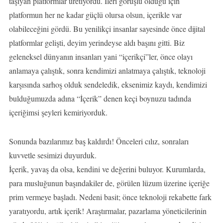
taşıyan platformlar üretiyordu. İleri görüşlü olduğu için
platformun her ne kadar güçlü olursa olsun, içerikle var
olabileceğini gördü. Bu yenilikçi insanlar sayesinde önce dijital
platformlar gelişti, deyim yerindeyse aldı başını gitti. Biz
geleneksel dünyanın insanları yani “içerikçi”ler, önce olayı
anlamaya çalıştık, sonra kendimizi anlatmaya çalıştık, teknoloji
karşısında sarhoş olduk sendeledik, eksenimiz kaydı, kendimizi
bulduğumuzda adına “İçerik” denen keçi boynuzu tadında
içeriğimsi şeyleri kemiriyorduk.
Sonunda bazılarımız baş kaldırdı! Önceleri cılız, sonraları
kuvvetle sesimizi duyurduk.
İçerik, yavaş da olsa, kendini ve değerini buluyor. Kurumlarda,
para musluğunun başındakiler de, görülen lüzum üzerine içeriğe
prim vermeye başladı. Nedeni basit; önce teknoloji rekabette fark
yaratıyordu, artık içerik! Araştırmalar, pazarlama yöneticilerinin