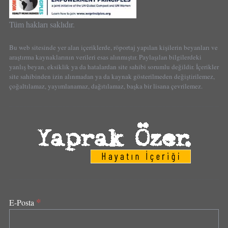
Tüm hakları saklıdır.
Bu web sitesinde yer alan içeriklerde, röportaj yapılan kişilerin beyanları ve
araştırma kaynaklarının verileri esas alınmıştır. Paylaşılan bilgilerdeki
yanlış beyan, eksiklik ya da hatalardan site sahibi sorumlu değildir. İçerikler
site sahibinden izin alınmadan ya da kaynak gösterilmeden değiştirilemez,
çoğaltılamaz, yayımlanamaz, dağıtılamaz, başka bir lisana çevrilemez.
*
E-Posta