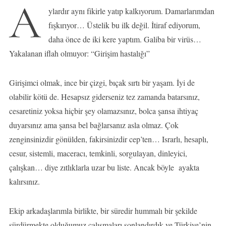
A
ylardır aynı fikirle yatıp kalkıyorum. Damarlarımdan
fışkırıyor… Üstelik bu ilk değil. İtiraf ediyorum,
daha önce de iki kere yaptım. Galiba bir virüs…
Yakalanan iflah olmuyor: “Girişim hastalığı”
Girişimci olmak, ince bir çizgi, bıçak sırtı bir yaşam. İyi de
olabilir kötü de. Hesapsız giderseniz tez zamanda batarsınız,
cesaretiniz yoksa hiçbir şey olamazsınız, bolca şansa ihtiyaç
duyarsınız ama şansa bel bağlarsanız asla olmaz. Çok
zenginsinizdir gönülden, fakirsinizdir cep’ten… Israrlı, hesaplı,
cesur, sistemli, maceracı, temkinli, sorgulayan, dinleyici,
çalışkan… diye zıtlıklarla uzar bu liste. Ancak böyle ayakta
kalırsınız.
Ekip arkadaşlarımla birlikte, bir süredir hummalı bir şekilde
sürdürmekte olduğumuz çalışmaları sonlandırdık ve Türkiye’nin