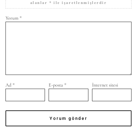
alanlar
*
ile işaretlenmişlerdir
Yorum
*
Ad
*
E-posta
*
İnternet sitesi