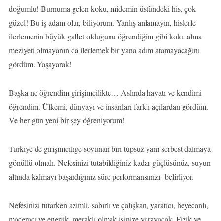
doğumlu! Burnuma gelen koku, midemin üstündeki his, çok
güzel! Bu iş adam olur, biliyorum. Yanlış anlamayın, hislerle
ilerlemenin büyük gaflet olduğunu öğrendiğim gibi koku alma
meziyeti olmayanın da ilerlemek bir yana adım atamayacağını
gördüm. Yaşayarak!
Başka ne öğrendim girişimcilikte… Aslında hayatı ve kendimi
öğrendim. Ülkemi, dünyayı ve insanları farklı açılardan gördüm.
Ve her gün yeni bir şey öğreniyorum!
Türkiye’de girişimciliğe soyunan biri tüpsüz yani serbest dalmaya
gönüllü olmalı. Nefesinizi tutabildiğiniz kadar güçlüsünüz, suyun
altında kalmayı başardığınız süre performansınızı belirliyor.
Nefesinizi tutarken azimli, sabırlı ve çalışkan, yaratıcı, heyecanlı,
maceracı ve enerjik, meraklı olmak işinize yarayacak. Fizik ve