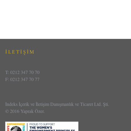
İLETİŞİM
T: 0212 347 70 70
F: 0212 347 70 77
İndeks İçerik ve İletişim Danışmanlık ve Ticaret Ltd. Şti.
© 2016 Yaprak Özer.