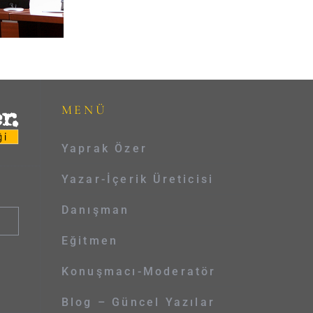
MENÜ
Yaprak Özer
Yazar-İçerik Üreticisi
Danışman
Eğitmen
Konuşmacı-Moderatör
Blog – Güncel Yazılar