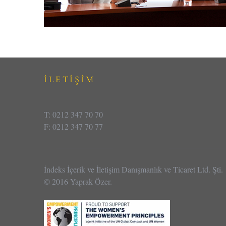
İLETİŞİM
T: 0212 347 70 70
F: 0212 347 70 77
İndeks İçerik ve İletişim Danışmanlık ve Ticaret Ltd. Şti.
© 2016 Yaprak Özer.