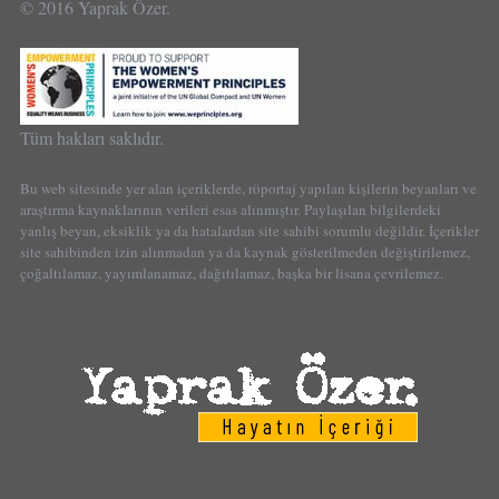
© 2016 Yaprak Özer.
Tüm hakları saklıdır.
Bu web sitesinde yer alan içeriklerde, röportaj yapılan kişilerin beyanları ve
araştırma kaynaklarının verileri esas alınmıştır. Paylaşılan bilgilerdeki
yanlış beyan, eksiklik ya da hatalardan site sahibi sorumlu değildir. İçerikler
site sahibinden izin alınmadan ya da kaynak gösterilmeden değiştirilemez,
çoğaltılamaz, yayımlanamaz, dağıtılamaz, başka bir lisana çevrilemez.