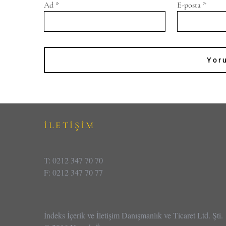
Ad
*
E-posta
*
İLETİŞİM
T: 0212 347 70 70
F: 0212 347 70 77
İndeks İçerik ve İletişim Danışmanlık ve Ticaret Ltd. Şti.