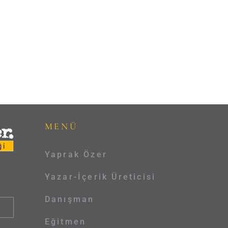
MENÜ
Yaprak Özer
Yazar-İçerik Üreticisi
Danışman
Eğitmen