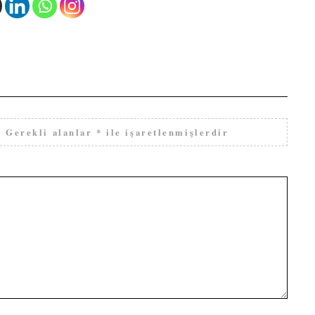
.
Gerekli alanlar
*
ile işaretlenmişlerdir