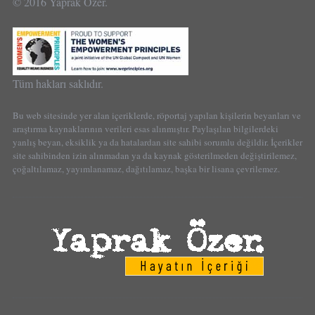
© 2016 Yaprak Özer.
Tüm hakları saklıdır.
Bu web sitesinde yer alan içeriklerde, röportaj yapılan kişilerin beyanları ve
araştırma kaynaklarının verileri esas alınmıştır. Paylaşılan bilgilerdeki
yanlış beyan, eksiklik ya da hatalardan site sahibi sorumlu değildir. İçerikler
site sahibinden izin alınmadan ya da kaynak gösterilmeden değiştirilemez,
çoğaltılamaz, yayımlanamaz, dağıtılamaz, başka bir lisana çevrilemez.